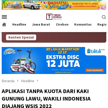
Loncat
ke
konten
Menu
Mobile
Headline
Jawa Barat
Cirebon
Komunitas
Regio
Konten Spesial
Beranda
Headline
APLIKASI TANPA KUOTA DARI KAKI
GUNUNG LAWU, WAKILI INDONESIA
DIAJANG WSIS 2022