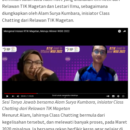
Relawan TIK Magetan dan Lestari Ilmu, sebagaimana
diungkapkan oleh Alam Surya Kumbara, inisiator Class
Chatting dari Relawan TIK Magetan.
Sesi Tanya Jawab bersama Alam Surya Kumbara, inisiator Class
Chatting dari Relawan TIK Magetan
Menurut Alam, lahirnya Class Chatting bermula dari
kegelisahan tersebut, dan melewati banyak proses, pada Maret
2020 misalnya, Ia bersama rekan berfikir keras agar pelajar di