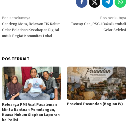
Navigasi
Pos sebelumnya
Pos berikutnya
Gandeng Meta, Relawan TIK Kaltim
Tancap Gas, PSGJ Bakal kembali
pos
Gelar Pelatihan Kecakapan Digital
Gelar Seleksi
untuk Pegiat Komunitas Lokal
POS TERKAIT
Provinsi Pasundan (Bagian IV)
Keluarga PMI Asal Pasaleman
Minta Bantuan Pemulangan,
Kuasa Hukum Siapkan Laporan
ke Polisi