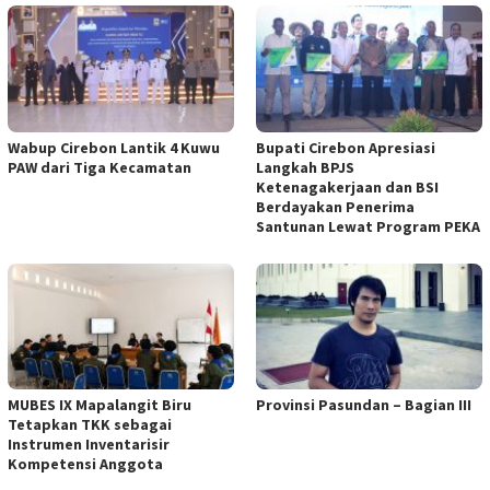
Wabup Cirebon Lantik 4 Kuwu
Bupati Cirebon Apresiasi
PAW dari Tiga Kecamatan
Langkah BPJS
Ketenagakerjaan dan BSI
Berdayakan Penerima
Santunan Lewat Program PEKA
MUBES IX Mapalangit Biru
Provinsi Pasundan – Bagian III
Tetapkan TKK sebagai
Instrumen Inventarisir
Kompetensi Anggota