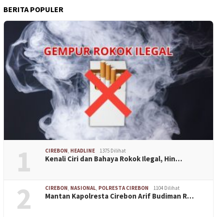
BERITA POPULER
1
CIREBON
,
HEADLINE
1375 Dilihat
Kenali Ciri dan Bahaya Rokok Ilegal, Hin…
2
CIREBON
,
NASIONAL
,
POLRESTA CIREBON
1104 Dilihat
Mantan Kapolresta Cirebon Arif Budiman R…