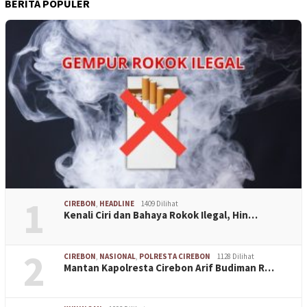
BERITA POPULER
1
CIREBON
,
HEADLINE
1409 Dilihat
Kenali Ciri dan Bahaya Rokok Ilegal, Hin…
2
CIREBON
,
NASIONAL
,
POLRESTA CIREBON
1128 Dilihat
Mantan Kapolresta Cirebon Arif Budiman R…