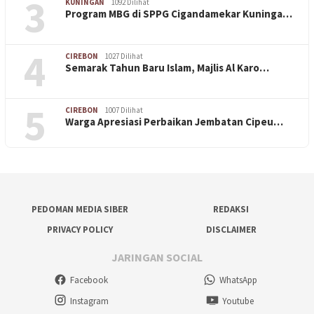
3
KUNINGAN
1092 Dilihat
Program MBG di SPPG Cigandamekar Kuninga…
4
CIREBON
1027 Dilihat
Semarak Tahun Baru Islam, Majlis Al Karo…
5
CIREBON
1007 Dilihat
Warga Apresiasi Perbaikan Jembatan Cipeu…
PEDOMAN MEDIA SIBER
REDAKSI
PRIVACY POLICY
DISCLAIMER
JARINGAN SOCIAL
Facebook
WhatsApp
Instagram
Youtube