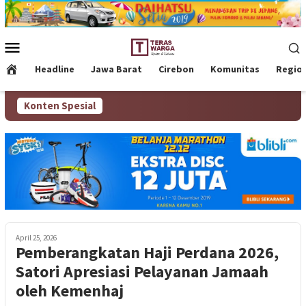
Loncat
ke
konten
Menu
Mobile
Headline
Jawa Barat
Cirebon
Komunitas
Regio
Konten Spesial
April 25, 2026
Pemberangkatan Haji Perdana 2026,
Satori Apresiasi Pelayanan Jamaah
oleh Kemenhaj