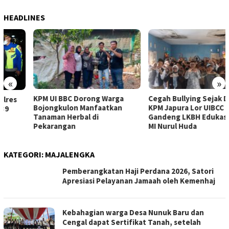
HEADLINES
«
»
KPM UI BBC Dorong Warga
Cegah Bullying Sejak Dini,
Bojongkulon Manfaatkan
KPM Japura Lor UIBCC
Tanaman Herbal di
Gandeng LKBH Edukasi Siswa
Pekarangan
MI Nurul Huda
KATEGORI:
MAJALENGKA
Pemberangkatan Haji Perdana 2026, Satori
Apresiasi Pelayanan Jamaah oleh Kemenhaj
Kebahagian warga Desa Nunuk Baru dan
Cengal dapat Sertifikat Tanah, setelah