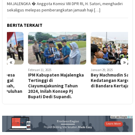
MAJALENGKA � Anggota Komisi VIII DPR RI, H. Satori, menghadiri
sekaligus melepas pemberangkatan jamaah haji […]
BERITA TERKAIT
«
»
Februari 11, 2025
Januari 29, 2025
J
IPM Kabupaten Majalengka
Bey Machmudin Sambut
Tertinggi di
Kedatangan Kargo Perdana
A
Ciayumajakuning Tahun
di Bandara Kertajati
M
n
2024, Inilah Konsep Pj
Bupati Dedi Supandi.