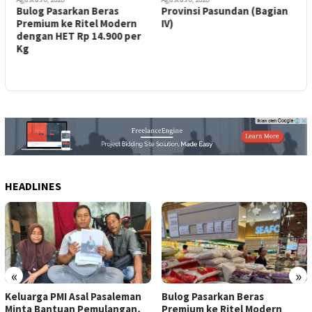
Bulog Pasarkan Beras
Provinsi Pasundan (Bagian
M
Premium ke Ritel Modern
IV)
E
m
dengan HET Rp 14.900 per
C
Kg
G
HEADLINES
«
»
Keluarga PMI Asal Pasaleman
Bulog Pasarkan Beras
Minta Bantuan Pemulangan,
Premium ke Ritel Modern