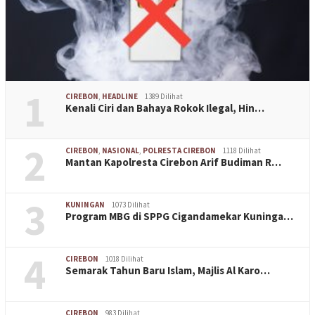
1
CIREBON
,
HEADLINE
1389 Dilihat
Kenali Ciri dan Bahaya Rokok Ilegal, Hin…
2
CIREBON
,
NASIONAL
,
POLRESTA CIREBON
1118 Dilihat
Mantan Kapolresta Cirebon Arif Budiman R…
3
KUNINGAN
1073 Dilihat
Program MBG di SPPG Cigandamekar Kuninga…
4
CIREBON
1018 Dilihat
Semarak Tahun Baru Islam, Majlis Al Karo…
CIREBON
983 Dilihat