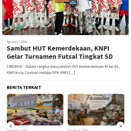
Agustus 7, 2026
Sambut HUT Kemerdekaan, KNPI
Gelar Turnamen Futsal Tingkat SD
CIREBON – Dalam rangka menyambut HUT Kemerdekaan RI ke-81,
KNPI Kota Cirebon melalui DPK KNPI […]
BERITA TERKAIT
«
»
Agustus 6, 2026
Agustus 6, 2026
A