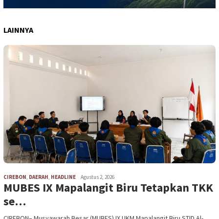
LAINNYA
CIREBON
,
DAERAH
,
HEADLINE
Agustus 2, 2026
MUBES IX Mapalangit Biru Tetapkan TKK
se…
CIREBON– Musyawarah Besar (MUBES) IX UKM Mapalangit Biru STID Al-