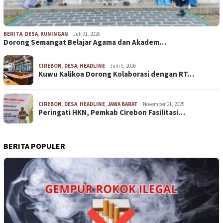
BERITA
,
DESA
,
KUNINGAN
Juli 31, 2026
Dorong Semangat Belajar Agama dan Akadem…
CIREBON
,
DESA
,
HEADLINE
Juni 5, 2026
Kuwu Kalikoa Dorong Kolaborasi dengan RT…
CIREBON
,
DESA
,
HEADLINE
,
JAWA BARAT
November 21, 2025
Peringati HKN, Pemkab Cirebon Fasilitasi…
BERITA POPULER