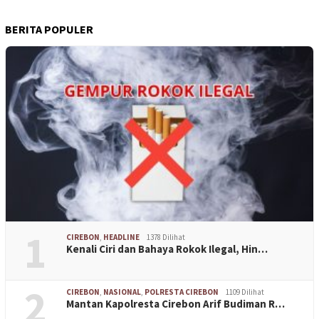
BERITA POPULER
1
CIREBON
,
HEADLINE
1378 Dilihat
Kenali Ciri dan Bahaya Rokok Ilegal, Hin…
2
CIREBON
,
NASIONAL
,
POLRESTA CIREBON
1109 Dilihat
Mantan Kapolresta Cirebon Arif Budiman R…