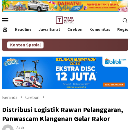
Loncat
ke
konten
Menu
Mobile
Headline
Jawa Barat
Cirebon
Komunitas
Regio
Konten Spesial
Beranda
Cirebon
Distribusi Logistik Rawan Pelanggaran,
Panwascam Klangenan Gelar Rakor
Adek