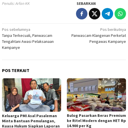
Penulis: Arfan KK
SEBARKAN
Navigasi
Pos sebelumnya
Pos berikutnya
Tanpa Terkecuali, Panwascam
Panwascam Klangenan Perketat
pos
Tengahtani Awasi Pelaksanaan
Pengawas Kampanye
Kampanye
POS TERKAIT
Bulog Pasarkan Beras Premium
Keluarga PMI Asal Pasaleman
ke Ritel Modern dengan HET Rp
Minta Bantuan Pemulangan,
14.900 per Kg
Kuasa Hukum Siapkan Laporan