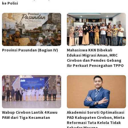
ke Polisi
Provinsi Pasundan (Bagian IV)
Mahasiswa KKN Dibekali
Edukasi Migrasi Aman, MRC
Cirebon dan Pemdes Gebang
Ilir Perkuat Pencegahan TPPO
Wabup Cirebon Lantik 4 Kuwu
Akademisi Soroti Optimalisasi
PAW dari Tiga Kecamatan
PAD Kabupaten Cirebon, Minta
Reformasi Tata Kelola Tidak
Sekadar Wacana