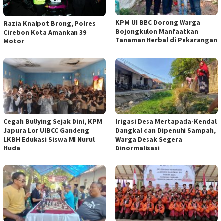
KPM UI BBC Dorong Warga
Razia Knalpot Brong, Polres
Bojongkulon Manfaatkan
Cirebon Kota Amankan 39
Tanaman Herbal di Pekarangan
Motor
Cegah Bullying Sejak Dini, KPM
Irigasi Desa Mertapada-Kendal
Japura Lor UIBCC Gandeng
Dangkal dan Dipenuhi Sampah,
LKBH Edukasi Siswa MI Nurul
Warga Desak Segera
Huda
Dinormalisasi