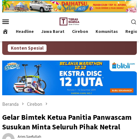
Loncat
ke
konten
Menu
Mobile
Headline
Jawa Barat
Cirebon
Komunitas
Regio
Konten Spesial
Beranda
Cirebon
Gelar Bimtek Ketua Panitia Panwascam
Susukan Minta Seluruh Pihak Netral
Aries Saefullah