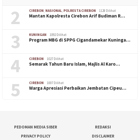
2
CIREBON
,
NASIONAL
,
POLRESTA CIREBON
1128 Dilihat
Mantan Kapolresta Cirebon Arif Budiman R…
3
KUNINGAN
1092 Dilihat
Program MBG di SPPG Cigandamekar Kuninga…
4
CIREBON
1027 Dilihat
Semarak Tahun Baru Islam, Majlis Al Karo…
5
CIREBON
1007 Dilihat
Warga Apresiasi Perbaikan Jembatan Cipeu…
PEDOMAN MEDIA SIBER
REDAKSI
PRIVACY POLICY
DISCLAIMER