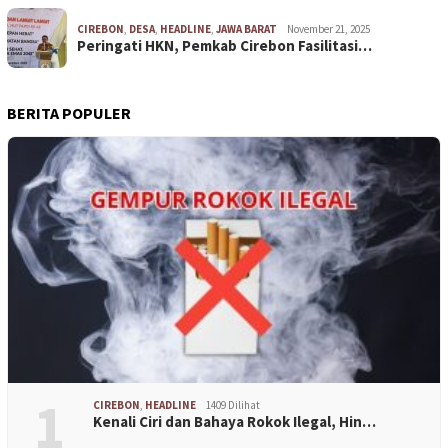
CIREBON
,
DESA
,
HEADLINE
,
JAWA BARAT
November 21, 2025
Peringati HKN, Pemkab Cirebon Fasilitasi…
BERITA POPULER
1
CIREBON
,
HEADLINE
1409 Dilihat
Kenali Ciri dan Bahaya Rokok Ilegal, Hin…