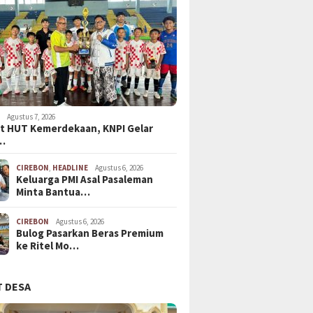
N
Agustus 7, 2026
t HUT Kemerdekaan, KNPI Gelar
…
CIREBON
,
HEADLINE
Agustus 6, 2026
Keluarga PMI Asal Pasaleman
Minta Bantua…
CIREBON
Agustus 6, 2026
Bulog Pasarkan Beras Premium
ke Ritel Mo…
 DESA