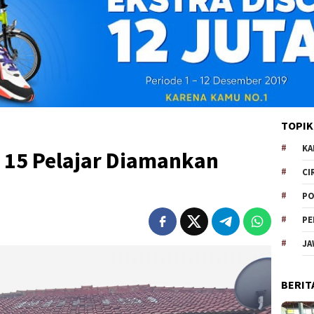
TOPIK
KA
 15 Pelajar Diamankan
CI
PO
PE
JA
BERIT