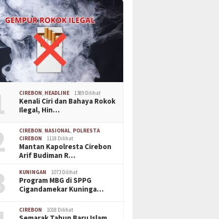
1
CIREBON
,
HEADLINE
1389 Dilihat
Kenali Ciri dan Bahaya Rokok
Ilegal, Hin…
2
CIREBON
,
NASIONAL
,
POLRESTA
CIREBON
1118 Dilihat
Mantan Kapolresta Cirebon
Arif Budiman R…
3
KUNINGAN
1073 Dilihat
Program MBG di SPPG
Cigandamekar Kuninga…
CIREBON
1018 Dilihat
Semarak Tahun Baru Islam,