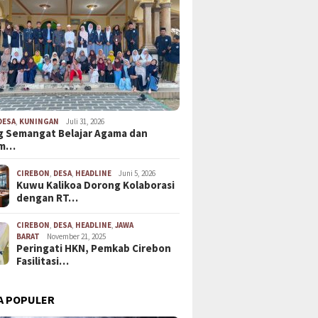
DESA
,
KUNINGAN
Juli 31, 2026
 Semangat Belajar Agama dan
em…
CIREBON
,
DESA
,
HEADLINE
Juni 5, 2026
Kuwu Kalikoa Dorong Kolaborasi
dengan RT…
CIREBON
,
DESA
,
HEADLINE
,
JAWA
BARAT
November 21, 2025
Peringati HKN, Pemkab Cirebon
Fasilitasi…
A POPULER