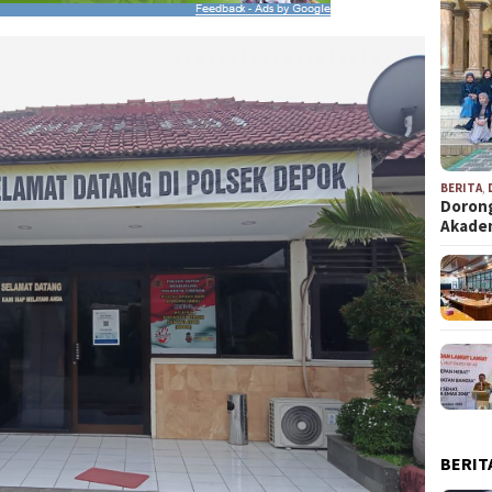
BERITA
,
Dorong
Akad
BERIT