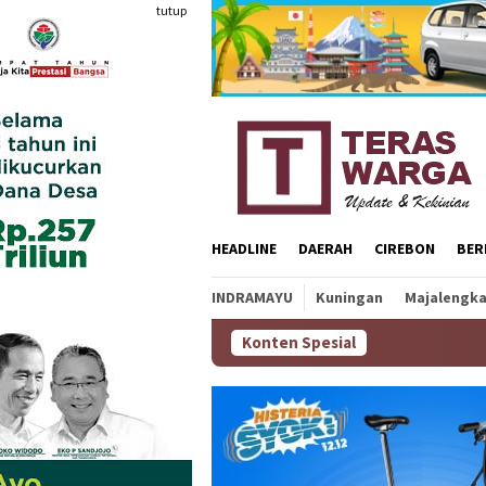
Loncat
tutup
ke
konten
HEADLINE
DAERAH
CIREBON
BER
INDRAMAYU
Kuningan
Majalengk
Konten Spesial