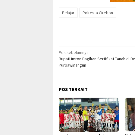
Pelajar
Polresta Cirebon
Navigasi
Pos sebelumnya
Bupati Imron Bagikan Sertifikat Tanah di D
pos
Purbawinangun
POS TERKAIT