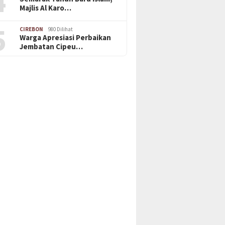
4
Majlis Al Karo…
5
CIREBON
980 Dilihat
Warga Apresiasi Perbaikan
Jembatan Cipeu…