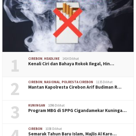
1
CIREBON
,
HEADLINE
1414 Dilihat
Kenali Ciri dan Bahaya Rokok Ilegal, Hin…
2
CIREBON
,
NASIONAL
,
POLRESTA CIREBON
1135 Dilihat
Mantan Kapolresta Cirebon Arif Budiman R…
3
KUNINGAN
1096 Dilihat
Program MBG di SPPG Cigandamekar Kuninga…
4
CIREBON
1038 Dilihat
Semarak Tahun Baru Islam, Majlis Al Karo…