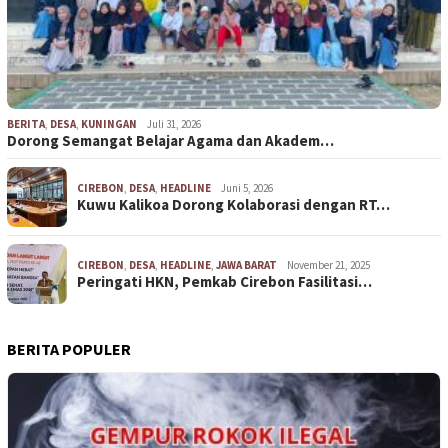
BERITA
,
DESA
,
KUNINGAN
Juli 31, 2026
Dorong Semangat Belajar Agama dan Akadem…
CIREBON
,
DESA
,
HEADLINE
Juni 5, 2026
Kuwu Kalikoa Dorong Kolaborasi dengan RT…
CIREBON
,
DESA
,
HEADLINE
,
JAWA BARAT
November 21, 2025
Peringati HKN, Pemkab Cirebon Fasilitasi…
BERITA POPULER