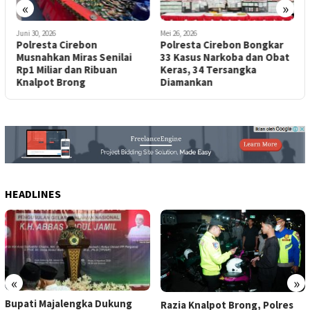
«
»
P
Juni 30, 2026
Mei 26, 2026
Polresta Cirebon
Polresta Cirebon Bongkar
Musnahkan Miras Senilai
33 Kasus Narkoba dan Obat
,
Rp1 Miliar dan Ribuan
Keras, 34 Tersangka
Knalpot Brong
Diamankan
HEADLINES
«
»
Bupati Majalengka Dukung
Razia Knalpot Brong, Polres