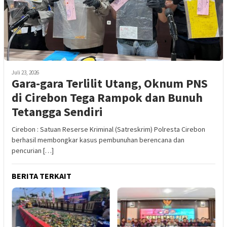
Juli 23, 2026
Gara-gara Terlilit Utang, Oknum PNS
di Cirebon Tega Rampok dan Bunuh
Tetangga Sendiri
Cirebon : Satuan Reserse Kriminal (Satreskrim) Polresta Cirebon
berhasil membongkar kasus pembunuhan berencana dan
pencurian […]
BERITA TERKAIT
M
G
B
d