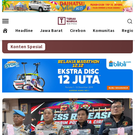
Loncat
ke
konten
Menu
Mobile
Headline
Jawa Barat
Cirebon
Komunitas
Regio
Konten Spesial