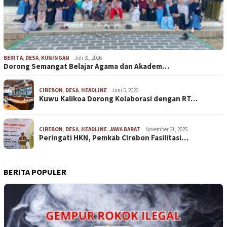
BERITA
,
DESA
,
KUNINGAN
Juli 31, 2026
Dorong Semangat Belajar Agama dan Akadem…
CIREBON
,
DESA
,
HEADLINE
Juni 5, 2026
Kuwu Kalikoa Dorong Kolaborasi dengan RT…
CIREBON
,
DESA
,
HEADLINE
,
JAWA BARAT
November 21, 2025
Peringati HKN, Pemkab Cirebon Fasilitasi…
BERITA POPULER