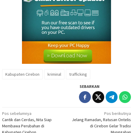
Kabupaten Cirebon
kriminal
trafficking
SEBARKAN
Navigasi
Pos sebelumnya
Pos berikutnya
Cantik dan Cerdas, Nita Siap
Jelang Ramadan, Ratusan Ontelis
pos
Membawa Perubahan di
di Cirebon Gelar Tradisi
Kabupaten Cirebon
Munggahan