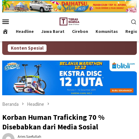
Loncat
ke
konten
Menu
Mobile
Headline
Jawa Barat
Cirebon
Komunitas
Regio
Konten Spesial
Beranda
Headline
Korban Human Traficking 70 %
Disebabkan dari Media Sosial
Aries Saefullah