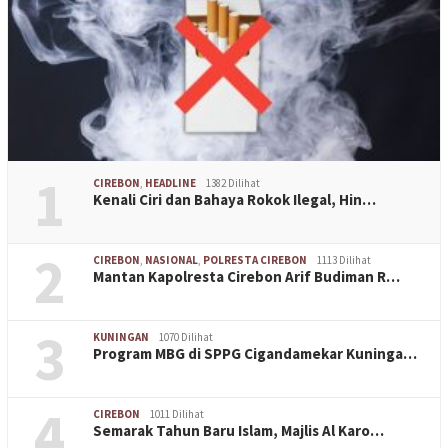
1
CIREBON
,
HEADLINE
1382 Dilihat
Kenali Ciri dan Bahaya Rokok Ilegal, Hin…
2
CIREBON
,
NASIONAL
,
POLRESTA CIREBON
1113 Dilihat
Mantan Kapolresta Cirebon Arif Budiman R…
3
KUNINGAN
1070 Dilihat
Program MBG di SPPG Cigandamekar Kuninga…
4
CIREBON
1011 Dilihat
Semarak Tahun Baru Islam, Majlis Al Karo…