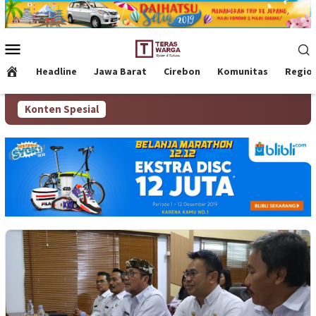
Loncat
ke
konten
Menu
Mobile
Headline
Jawa Barat
Cirebon
Komunitas
Regio
Konten Spesial