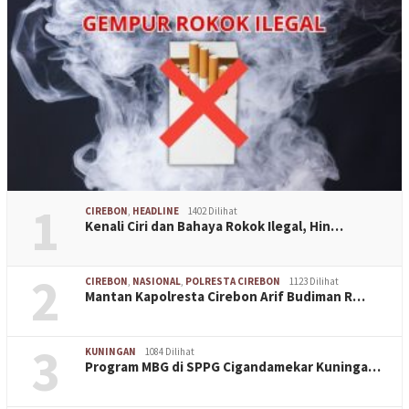
1
CIREBON
,
HEADLINE
1402 Dilihat
Kenali Ciri dan Bahaya Rokok Ilegal, Hin…
2
CIREBON
,
NASIONAL
,
POLRESTA CIREBON
1123 Dilihat
Mantan Kapolresta Cirebon Arif Budiman R…
3
KUNINGAN
1084 Dilihat
Program MBG di SPPG Cigandamekar Kuninga…