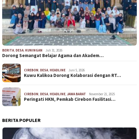
BERITA
,
DESA
,
KUNINGAN
Juli 31, 2026
Dorong Semangat Belajar Agama dan Akadem…
CIREBON
,
DESA
,
HEADLINE
Juni 5, 2026
Kuwu Kalikoa Dorong Kolaborasi dengan RT…
CIREBON
,
DESA
,
HEADLINE
,
JAWA BARAT
November 21, 2025
Peringati HKN, Pemkab Cirebon Fasilitasi…
BERITA POPULER