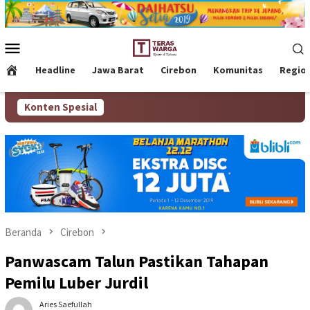
Loncat
ke
konten
Menu
Mobile
Headline
Jawa Barat
Cirebon
Komunitas
Regio
Konten Spesial
Beranda
Cirebon
Panwascam Talun Pastikan Tahapan
Pemilu Luber Jurdil
Aries Saefullah