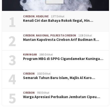
1
CIREBON
,
HEADLINE
1377 Dilihat
Kenali Ciri dan Bahaya Rokok Ilegal, Hin…
2
CIREBON
,
NASIONAL
,
POLRESTA CIREBON
1108 Dilihat
Mantan Kapolresta Cirebon Arif Budiman R…
3
KUNINGAN
1065 Dilihat
Program MBG di SPPG Cigandamekar Kuninga…
4
CIREBON
1010 Dilihat
Semarak Tahun Baru Islam, Majlis Al Karo…
5
CIREBON
950 Dilihat
Warga Apresiasi Perbaikan Jembatan Cipeu…