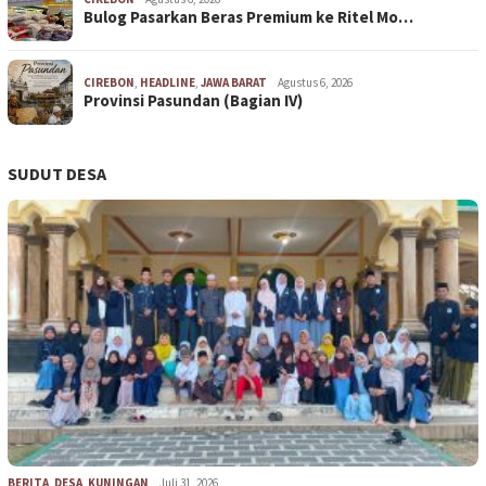
Bulog Pasarkan Beras Premium ke Ritel Mo…
CIREBON
,
HEADLINE
,
JAWA BARAT
Agustus 6, 2026
Provinsi Pasundan (Bagian IV)
SUDUT DESA
BERITA
,
DESA
,
KUNINGAN
Juli 31, 2026