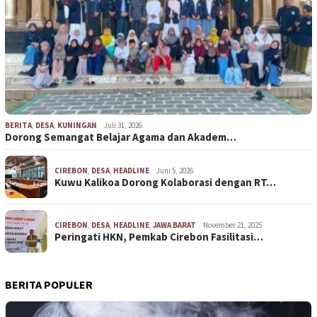
BERITA
,
DESA
,
KUNINGAN
Juli 31, 2026
Dorong Semangat Belajar Agama dan Akadem…
CIREBON
,
DESA
,
HEADLINE
Juni 5, 2026
Kuwu Kalikoa Dorong Kolaborasi dengan RT…
CIREBON
,
DESA
,
HEADLINE
,
JAWA BARAT
November 21, 2025
Peringati HKN, Pemkab Cirebon Fasilitasi…
BERITA POPULER