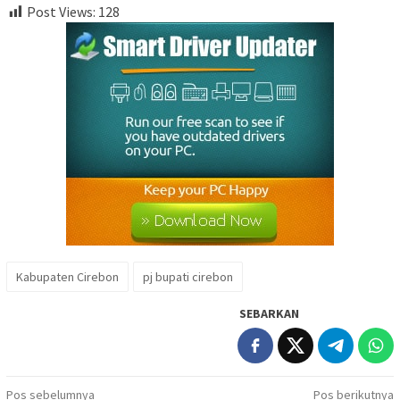
Post Views:
128
Kabupaten Cirebon
pj bupati cirebon
SEBARKAN
Navigasi
Pos sebelumnya
Pos berikutnya