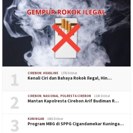
1
CIREBON
,
HEADLINE
1376 Dilihat
Kenali Ciri dan Bahaya Rokok Ilegal, Hin…
2
CIREBON
,
NASIONAL
,
POLRESTA CIREBON
1108 Dilihat
Mantan Kapolresta Cirebon Arif Budiman R…
3
KUNINGAN
1065 Dilihat
Program MBG di SPPG Cigandamekar Kuninga…