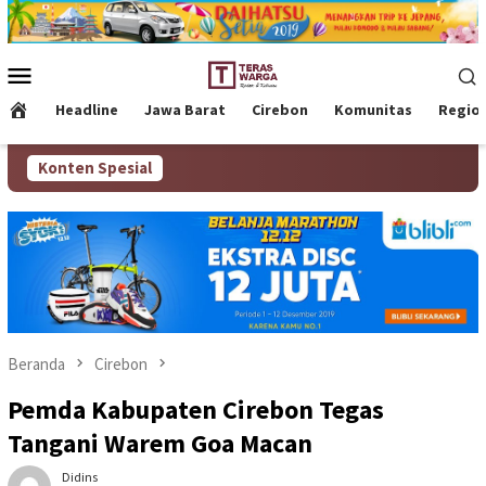
Loncat
ke
konten
Menu
Mobile
Headline
Jawa Barat
Cirebon
Komunitas
Regio
Konten Spesial
Beranda
Cirebon
Pemda Kabupaten Cirebon Tegas
Tangani Warem Goa Macan
Didins