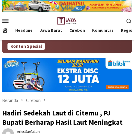
Loncat
ke
konten
Menu
Mobile
Headline
Jawa Barat
Cirebon
Komunitas
Regio
Konten Spesial
Beranda
Cirebon
Hadiri Sedekah Laut di Citemu , PJ
Bupati Berharap Hasil Laut Meningkat
Aries Saefullah