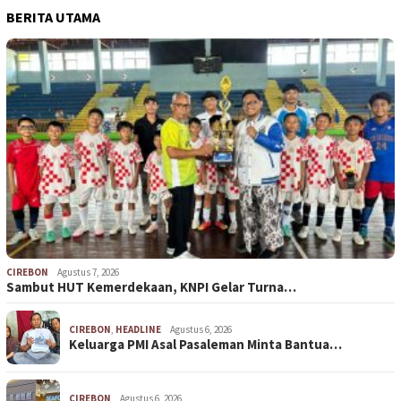
BERITA UTAMA
CIREBON
Agustus 7, 2026
Sambut HUT Kemerdekaan, KNPI Gelar Turna…
CIREBON
,
HEADLINE
Agustus 6, 2026
Keluarga PMI Asal Pasaleman Minta Bantua…
CIREBON
Agustus 6, 2026