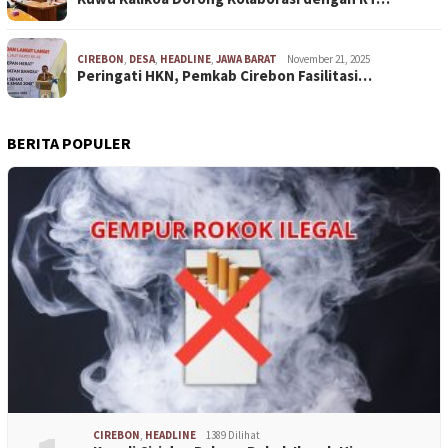
CIREBON
,
DESA
,
HEADLINE
,
JAWA BARAT
November 21, 2025
Peringati HKN, Pemkab Cirebon Fasilitasi…
BERITA POPULER
CIREBON
,
HEADLINE
1389 Dilihat