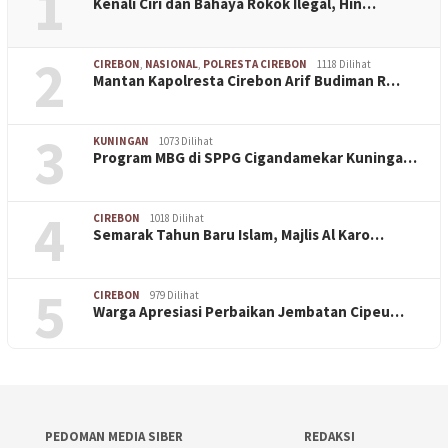
1
Kenali Ciri dan Bahaya Rokok Ilegal, Hin…
2
CIREBON
,
NASIONAL
,
POLRESTA CIREBON
1118 Dilihat
Mantan Kapolresta Cirebon Arif Budiman R…
3
KUNINGAN
1073 Dilihat
Program MBG di SPPG Cigandamekar Kuninga…
4
CIREBON
1018 Dilihat
Semarak Tahun Baru Islam, Majlis Al Karo…
5
CIREBON
979 Dilihat
Warga Apresiasi Perbaikan Jembatan Cipeu…
PEDOMAN MEDIA SIBER
REDAKSI