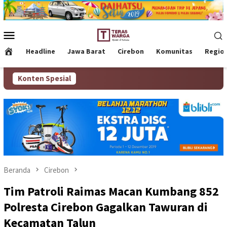
Loncat
ke
konten
Menu
Mobile
Headline
Jawa Barat
Cirebon
Komunitas
Regio
Konten Spesial
Beranda
Cirebon
Tim Patroli Raimas Macan Kumbang 852
Polresta Cirebon Gagalkan Tawuran di
Kecamatan Talun