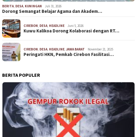
BERITA
,
DESA
,
KUNINGAN
Juli 31, 2026
Dorong Semangat Belajar Agama dan Akadem…
CIREBON
,
DESA
,
HEADLINE
Juni 5, 2026
Kuwu Kalikoa Dorong Kolaborasi dengan RT…
CIREBON
,
DESA
,
HEADLINE
,
JAWA BARAT
November 21, 2025
Peringati HKN, Pemkab Cirebon Fasilitasi…
BERITA POPULER