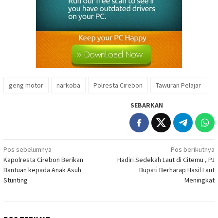
geng motor
narkoba
Polresta Cirebon
Tawuran Pelajar
SEBARKAN
Navigasi
Pos sebelumnya
Pos berikutnya
Kapolresta Cirebon Berikan
Hadiri Sedekah Laut di Citemu , PJ
pos
Bantuan kepada Anak Asuh
Bupati Berharap Hasil Laut
Stunting
Meningkat