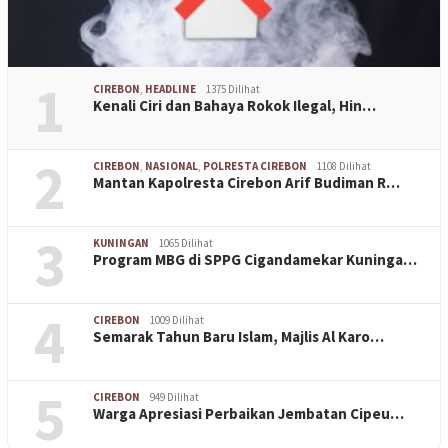
1
CIREBON
,
HEADLINE
1375 Dilihat
Kenali Ciri dan Bahaya Rokok Ilegal, Hin…
2
CIREBON
,
NASIONAL
,
POLRESTA CIREBON
1108 Dilihat
Mantan Kapolresta Cirebon Arif Budiman R…
3
KUNINGAN
1065 Dilihat
Program MBG di SPPG Cigandamekar Kuninga…
4
CIREBON
1009 Dilihat
Semarak Tahun Baru Islam, Majlis Al Karo…
5
CIREBON
949 Dilihat
Warga Apresiasi Perbaikan Jembatan Cipeu…