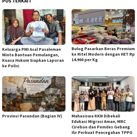
POS TERKAIT
Bulog Pasarkan Beras Premium
Keluarga PMI Asal Pasaleman
ke Ritel Modern dengan HET Rp
Minta Bantuan Pemulangan,
14.900 per Kg
Kuasa Hukum Siapkan Laporan
ke Polisi
Provinsi Pasundan (Bagian IV)
Mahasiswa KKN Dibekali
Edukasi Migrasi Aman, MRC
Cirebon dan Pemdes Gebang
Ilir Perkuat Pencegahan TPPO