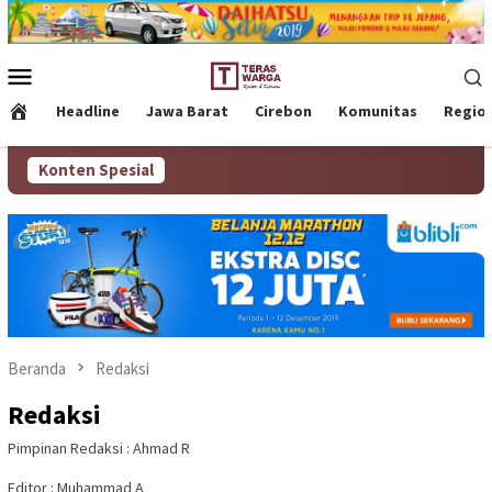
Loncat
ke
konten
Menu
Mobile
Headline
Jawa Barat
Cirebon
Komunitas
Regio
Konten Spesial
Beranda
Redaksi
Redaksi
Pimpinan Redaksi : Ahmad R
Editor : Muhammad A