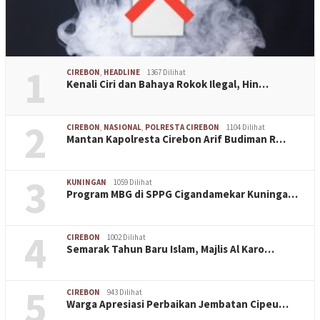
1
CIREBON
,
HEADLINE
1367 Dilihat
Kenali Ciri dan Bahaya Rokok Ilegal, Hin…
2
CIREBON
,
NASIONAL
,
POLRESTA CIREBON
1104 Dilihat
Mantan Kapolresta Cirebon Arif Budiman R…
3
KUNINGAN
1059 Dilihat
Program MBG di SPPG Cigandamekar Kuninga…
4
CIREBON
1002 Dilihat
Semarak Tahun Baru Islam, Majlis Al Karo…
5
CIREBON
943 Dilihat
Warga Apresiasi Perbaikan Jembatan Cipeu…