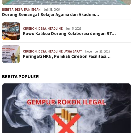
BERITA
,
DESA
,
KUNINGAN
Juli 31, 2026
Dorong Semangat Belajar Agama dan Akadem…
CIREBON
,
DESA
,
HEADLINE
Juni 5, 2026
Kuwu Kalikoa Dorong Kolaborasi dengan RT…
CIREBON
,
DESA
,
HEADLINE
,
JAWA BARAT
November 21, 2025
Peringati HKN, Pemkab Cirebon Fasilitasi…
BERITA POPULER