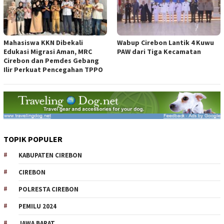
Mahasiswa KKN Dibekali
Wabup Cirebon Lantik 4 Kuwu
Edukasi Migrasi Aman, MRC
PAW dari Tiga Kecamatan
Cirebon dan Pemdes Gebang
Ilir Perkuat Pencegahan TPPO
TOPIK POPULER
KABUPATEN CIREBON
CIREBON
POLRESTA CIREBON
PEMILU 2024
JAWA BARAT