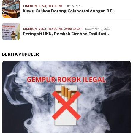
CIREBON
,
DESA
,
HEADLINE
Juni 5, 2026
Kuwu Kalikoa Dorong Kolaborasi dengan RT…
CIREBON
,
DESA
,
HEADLINE
,
JAWA BARAT
November 21, 2025
Peringati HKN, Pemkab Cirebon Fasilitasi…
BERITA POPULER