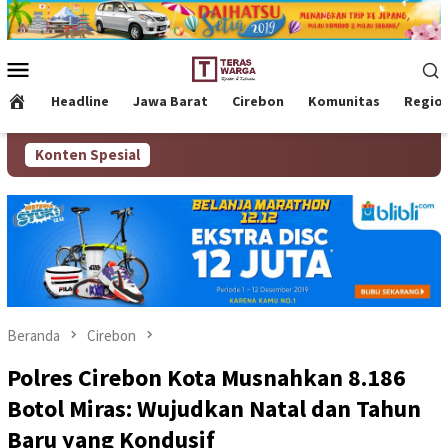
Loncat
ke
konten
Menu
Mobile
Headline
Jawa Barat
Cirebon
Komunitas
Regio
Konten Spesial
Beranda
Cirebon
Polres Cirebon Kota Musnahkan 8.186
Botol Miras: Wujudkan Natal dan Tahun
Baru yang Kondusif