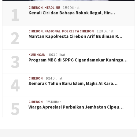
1
CIREBON
,
HEADLINE
1389 Dilihat
Kenali Ciri dan Bahaya Rokok Ilegal, Hin…
2
CIREBON
,
NASIONAL
,
POLRESTA CIREBON
1118 Dilihat
Mantan Kapolresta Cirebon Arif Budiman R…
3
KUNINGAN
1073 Dilihat
Program MBG di SPPG Cigandamekar Kuninga…
4
CIREBON
1014 Dilihat
Semarak Tahun Baru Islam, Majlis Al Karo…
5
CIREBON
975 Dilihat
Warga Apresiasi Perbaikan Jembatan Cipeu…