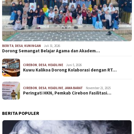
BERITA
,
DESA
,
KUNINGAN
Juli 31, 2026
Dorong Semangat Belajar Agama dan Akadem…
CIREBON
,
DESA
,
HEADLINE
Juni 5, 2026
Kuwu Kalikoa Dorong Kolaborasi dengan RT…
CIREBON
,
DESA
,
HEADLINE
,
JAWA BARAT
November 21, 2025
Peringati HKN, Pemkab Cirebon Fasilitasi…
BERITA POPULER