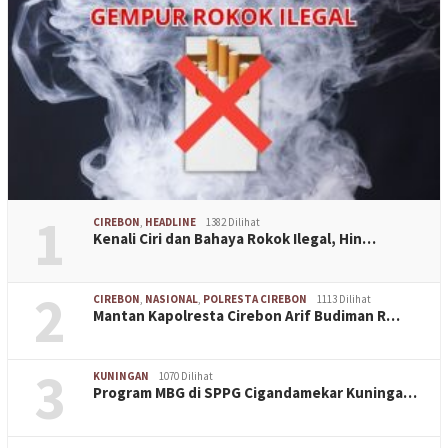
1
CIREBON
,
HEADLINE
1382 Dilihat
Kenali Ciri dan Bahaya Rokok Ilegal, Hin…
2
CIREBON
,
NASIONAL
,
POLRESTA CIREBON
1113 Dilihat
Mantan Kapolresta Cirebon Arif Budiman R…
3
KUNINGAN
1070 Dilihat
Program MBG di SPPG Cigandamekar Kuninga…