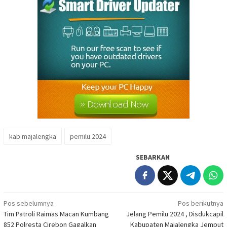
kab majalengka
pemilu 2024
SEBARKAN
Navigasi
Pos sebelumnya
Pos berikutnya
Tim Patroli Raimas Macan Kumbang
Jelang Pemilu 2024 , Disdukcapil
pos
852 Polresta Cirebon Gagalkan
Kabupaten Majalengka Jemput