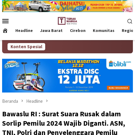
Loncat
ke
konten
Menu
Mobile
Headline
Jawa Barat
Cirebon
Komunitas
Regio
Konten Spesial
Beranda
Headline
Bawaslu RI : Surat Suara Rusak dalam
Sorlip Pemilu 2024 Wajib Diganti. ASN,
TNI, Polri dan Penyelenggara Pemilu