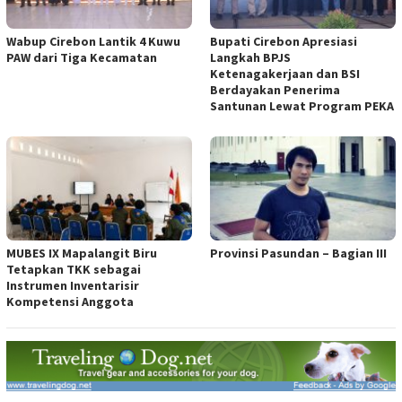
Wabup Cirebon Lantik 4 Kuwu
Bupati Cirebon Apresiasi
PAW dari Tiga Kecamatan
Langkah BPJS
Ketenagakerjaan dan BSI
Berdayakan Penerima
Santunan Lewat Program PEKA
MUBES IX Mapalangit Biru
Provinsi Pasundan – Bagian III
Tetapkan TKK sebagai
Instrumen Inventarisir
Kompetensi Anggota