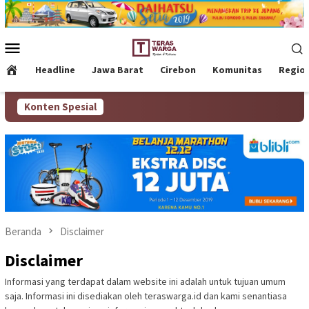
Loncat
ke
konten
Menu
Mobile
Headline
Jawa Barat
Cirebon
Komunitas
Regio
Konten Spesial
Beranda
Disclaimer
Disclaimer
Informasi yang terdapat dalam website ini adalah untuk tujuan umum
saja. Informasi ini disediakan oleh teraswarga.id dan kami senantiasa