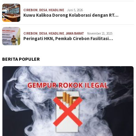
CIREBON
,
DESA
,
HEADLINE
Juni 5, 2026
Kuwu Kalikoa Dorong Kolaborasi dengan RT…
CIREBON
,
DESA
,
HEADLINE
,
JAWA BARAT
November 21, 2025
Peringati HKN, Pemkab Cirebon Fasilitasi…
BERITA POPULER