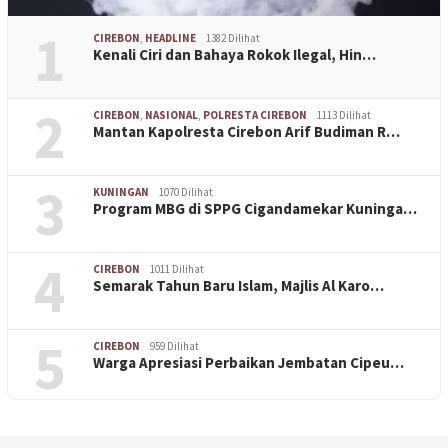
1
CIREBON
,
HEADLINE
1382 Dilihat
Kenali Ciri dan Bahaya Rokok Ilegal, Hin…
2
CIREBON
,
NASIONAL
,
POLRESTA CIREBON
1113 Dilihat
Mantan Kapolresta Cirebon Arif Budiman R…
3
KUNINGAN
1070 Dilihat
Program MBG di SPPG Cigandamekar Kuninga…
4
CIREBON
1011 Dilihat
Semarak Tahun Baru Islam, Majlis Al Karo…
5
CIREBON
959 Dilihat
Warga Apresiasi Perbaikan Jembatan Cipeu…