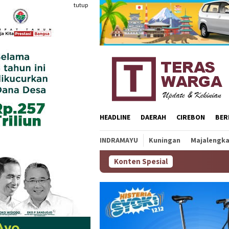
Loncat
tutup
ke
konten
HEADLINE
DAERAH
CIREBON
BER
INDRAMAYU
Kuningan
Majalengk
Konten Spesial