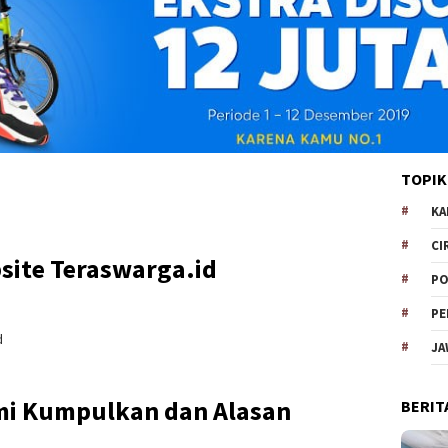
TOPIK
KA
CI
bsite Teraswarga.id
PO
PE
d
JA
ami Kumpulkan dan Alasan
BERIT