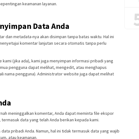
 kepentingan keamanan layanan.
nyimpan Data Anda
r dan metadata-nya akan disimpan tanpa batas waktu. Hal ini
menyetujui komentar lanjutan secara otomatis tanpa perlu
 kami (jika ada), kami juga menyimpan informasi pribadi yang
Semua pengguna dapat melihat, mengedit, atau menghapus
ali nama pengguna). Administrator website juga dapat melihat
nda
 pernah meninggalkan komentar, Anda dapat meminta file ekspor
a, termasuk data yang telah Anda berikan kepada kami.
ata pribadi Anda. Namun, hal ini tidak termasuk data yang wajib
ukum, atau keamanan.