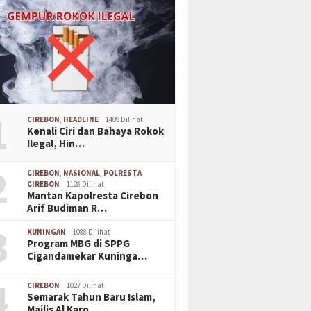
1
CIREBON
,
HEADLINE
1409 Dilihat
Kenali Ciri dan Bahaya Rokok
Ilegal, Hin…
2
CIREBON
,
NASIONAL
,
POLRESTA
CIREBON
1128 Dilihat
Mantan Kapolresta Cirebon
Arif Budiman R…
3
KUNINGAN
1088 Dilihat
Program MBG di SPPG
Cigandamekar Kuninga…
4
CIREBON
1027 Dilihat
Semarak Tahun Baru Islam,
Majlis Al Karo…