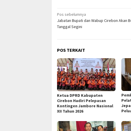
Navigasi
Pos sebelumnya
Jabatan Bupati dan Wabup Cirebon Akan B
pos
Tanggal Segini
POS TERKAIT
Pemk
Ketua DPRD Kabupaten
Pela
Cirebon Hadiri Pelepasan
Jepa
Kontingen Jambore Nasional
Pelu
XII Tahun 2026