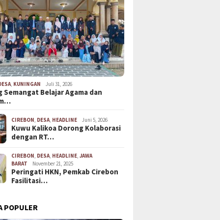
DESA
,
KUNINGAN
Juli 31, 2026
 Semangat Belajar Agama dan
em…
CIREBON
,
DESA
,
HEADLINE
Juni 5, 2026
Kuwu Kalikoa Dorong Kolaborasi
dengan RT…
CIREBON
,
DESA
,
HEADLINE
,
JAWA
BARAT
November 21, 2025
Peringati HKN, Pemkab Cirebon
Fasilitasi…
A POPULER