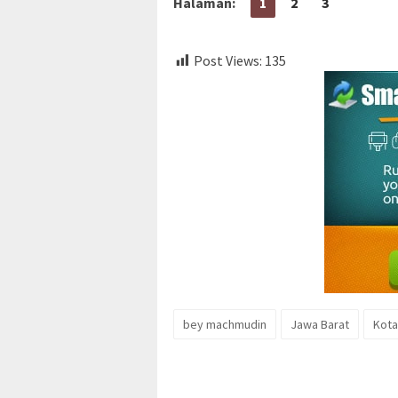
Halaman:
1
2
3
Post Views:
135
bey machmudin
Jawa Barat
Kota