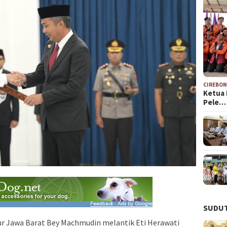
CIREBO
Ketua 
Pele…
SUDUT
 Jawa Barat Bey Machmudin melantik Eti Herawati