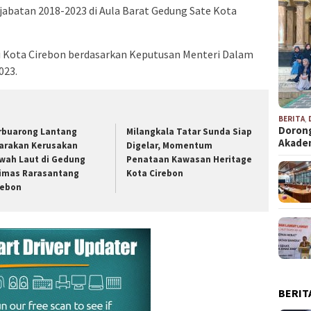
 jabatan 2018-2023 di Aula Barat Gedung Sate Kota
li Kota Cirebon berdasarkan Keputusan Menteri Dalam
023.
BERITA
,
Dorong
rbuarong Lantang
Milangkala Tatar Sunda Siap
Akad
arakan Kerusakan
Digelar, Momentum
wah Laut di Gedung
Penataan Kawasan Heritage
imas Rarasantang
Kota Cirebon
rebon
BERIT