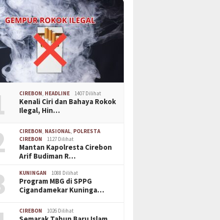
1
CIREBON
,
HEADLINE
1407 Dilihat
Kenali Ciri dan Bahaya Rokok
Ilegal, Hin…
2
CIREBON
,
NASIONAL
,
POLRESTA
CIREBON
1127 Dilihat
Mantan Kapolresta Cirebon
Arif Budiman R…
3
KUNINGAN
1088 Dilihat
Program MBG di SPPG
Cigandamekar Kuninga…
CIREBON
1026 Dilihat
Semarak Tahun Baru Islam,