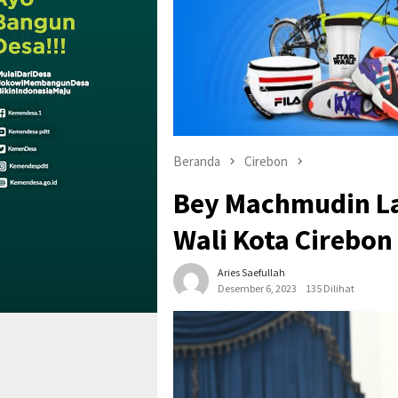
Beranda
Cirebon
Bey Machmudin La
Wali Kota Cirebon
Aries Saefullah
Desember 6, 2023
135 Dilihat