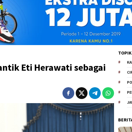
TOPIK
KA
ntik Eti Herawati sebagai
CI
PO
PE
JA
BERIT