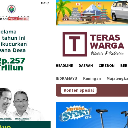
Loncat
tutup
ke
konten
HEADLINE
DAERAH
CIREBON
BER
INDRAMAYU
Kuningan
Majalengk
Konten Spesial