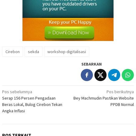
Cirebon
sekda
workshop digitalisasi
SEBARKAN
Navigasi
Pos sebelumnya
Pos berikutnya
Serap 156 Persen Pengadaan
Bey Machmudin Pastikan Website
pos
Beras Lokal, Bulog Cirebon Tekan
PPDB Normal
Angka Inflasi
POS TERKAIT