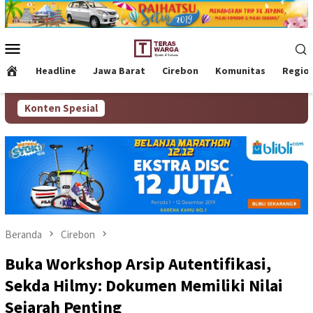
Loncat
ke
konten
Menu
Mobile
Headline
Jawa Barat
Cirebon
Komunitas
Regio
Konten Spesial
Beranda
Cirebon
Buka Workshop Arsip Autentifikasi,
Sekda Hilmy: Dokumen Memiliki Nilai
Sejarah Penting