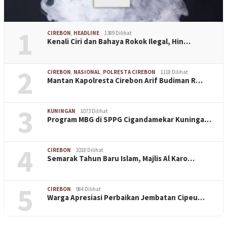
1
CIREBON
,
HEADLINE
1389 Dilihat
Kenali Ciri dan Bahaya Rokok Ilegal, Hin…
2
CIREBON
,
NASIONAL
,
POLRESTA CIREBON
1118 Dilihat
Mantan Kapolresta Cirebon Arif Budiman R…
3
KUNINGAN
1073 Dilihat
Program MBG di SPPG Cigandamekar Kuninga…
4
CIREBON
1018 Dilihat
Semarak Tahun Baru Islam, Majlis Al Karo…
5
CIREBON
984 Dilihat
Warga Apresiasi Perbaikan Jembatan Cipeu…