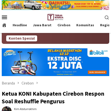
Loncat
ke
konten
Menu
Mobile
Headline
Jawa Barat
Cirebon
Komunitas
Regio
Konten Spesial
Beranda
Cirebon
Ketua KONI Kabupaten Cirebon Respon
Soal Reshuffle Pengurus
Kim Abdurrokhim