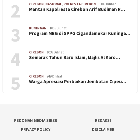
2
CIREBON
,
NASIONAL
,
POLRESTA CIREBON
1108 Dilihat
Mantan Kapolresta Cirebon Arif Budiman R…
3
KUNINGAN
1065 Dilihat
Program MBG di SPPG Cigandamekar Kuninga…
4
CIREBON
1009 Dilihat
Semarak Tahun Baru Islam, Majlis Al Karo…
5
CIREBON
949 Dilihat
Warga Apresiasi Perbaikan Jembatan Cipeu…
PEDOMAN MEDIA SIBER
REDAKSI
PRIVACY POLICY
DISCLAIMER