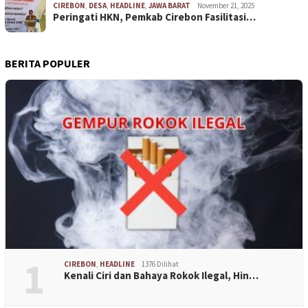
CIREBON
,
DESA
,
HEADLINE
,
JAWA BARAT
November 21, 2025
Peringati HKN, Pemkab Cirebon Fasilitasi…
BERITA POPULER
1
CIREBON
,
HEADLINE
1376 Dilihat
Kenali Ciri dan Bahaya Rokok Ilegal, Hin…