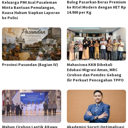
Bulog Pasarkan Beras Premium
Keluarga PMI Asal Pasaleman
ke Ritel Modern dengan HET Rp
Minta Bantuan Pemulangan,
14.900 per Kg
Kuasa Hukum Siapkan Laporan
ke Polisi
Provinsi Pasundan (Bagian IV)
Mahasiswa KKN Dibekali
Edukasi Migrasi Aman, MRC
Cirebon dan Pemdes Gebang
Ilir Perkuat Pencegahan TPPO
Wabup Cirebon Lantik 4 Kuwu
Akademisi Soroti Optimalisasi