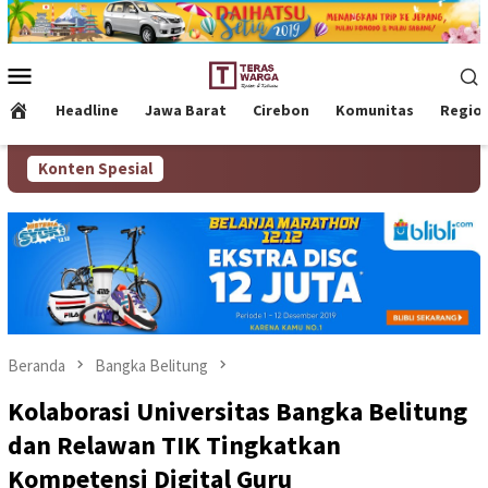
Loncat
ke
konten
Menu
Mobile
Headline
Jawa Barat
Cirebon
Komunitas
Regio
Konten Spesial
Beranda
Bangka Belitung
Kolaborasi Universitas Bangka Belitung
dan Relawan TIK Tingkatkan
Kompetensi Digital Guru