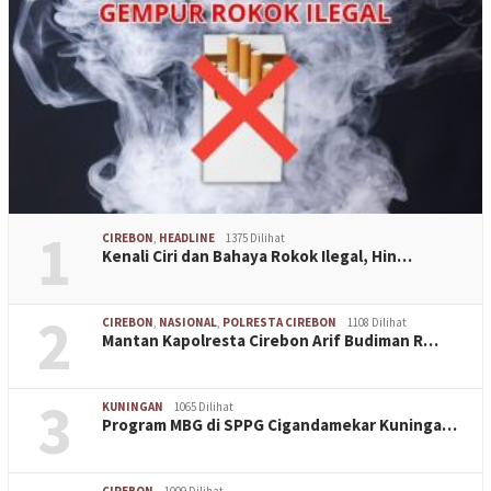
1
CIREBON
,
HEADLINE
1375 Dilihat
Kenali Ciri dan Bahaya Rokok Ilegal, Hin…
2
CIREBON
,
NASIONAL
,
POLRESTA CIREBON
1108 Dilihat
Mantan Kapolresta Cirebon Arif Budiman R…
3
KUNINGAN
1065 Dilihat
Program MBG di SPPG Cigandamekar Kuninga…
CIREBON
1009 Dilihat