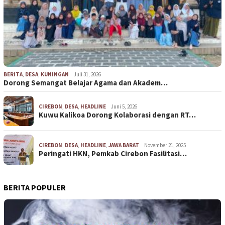
BERITA
,
DESA
,
KUNINGAN
Juli 31, 2026
Dorong Semangat Belajar Agama dan Akadem…
CIREBON
,
DESA
,
HEADLINE
Juni 5, 2026
Kuwu Kalikoa Dorong Kolaborasi dengan RT…
CIREBON
,
DESA
,
HEADLINE
,
JAWA BARAT
November 21, 2025
Peringati HKN, Pemkab Cirebon Fasilitasi…
BERITA POPULER