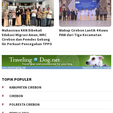
Mahasiswa KKN Dibekali
Wabup Cirebon Lantik 4 Kuwu
Edukasi Migrasi Aman, MRC
PAW dari Tiga Kecamatan
Cirebon dan Pemdes Gebang
Ilir Perkuat Pencegahan TPPO
TOPIK POPULER
KABUPATEN CIREBON
CIREBON
POLRESTA CIREBON