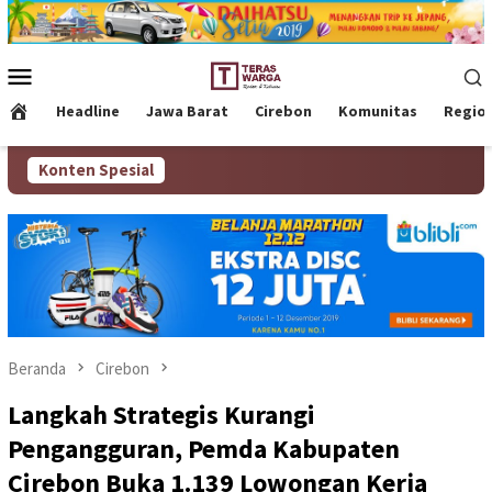
Loncat
ke
konten
Menu
Mobile
Headline
Jawa Barat
Cirebon
Komunitas
Regio
Konten Spesial
Beranda
Cirebon
Langkah Strategis Kurangi
Pengangguran, Pemda Kabupaten
Cirebon Buka 1.139 Lowongan Kerja