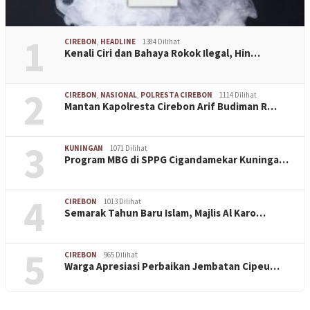
1
CIREBON
,
HEADLINE
1384 Dilihat
Kenali Ciri dan Bahaya Rokok Ilegal, Hin…
2
CIREBON
,
NASIONAL
,
POLRESTA CIREBON
1114 Dilihat
Mantan Kapolresta Cirebon Arif Budiman R…
3
KUNINGAN
1071 Dilihat
Program MBG di SPPG Cigandamekar Kuninga…
4
CIREBON
1013 Dilihat
Semarak Tahun Baru Islam, Majlis Al Karo…
5
CIREBON
965 Dilihat
Warga Apresiasi Perbaikan Jembatan Cipeu…