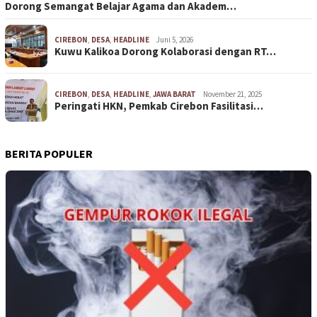
Dorong Semangat Belajar Agama dan Akadem…
CIREBON
,
DESA
,
HEADLINE
Juni 5, 2026
Kuwu Kalikoa Dorong Kolaborasi dengan RT…
CIREBON
,
DESA
,
HEADLINE
,
JAWA BARAT
November 21, 2025
Peringati HKN, Pemkab Cirebon Fasilitasi…
BERITA POPULER