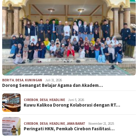
BERITA
,
DESA
,
KUNINGAN
Juli 31, 2026
Dorong Semangat Belajar Agama dan Akadem…
CIREBON
,
DESA
,
HEADLINE
Juni 5, 2026
Kuwu Kalikoa Dorong Kolaborasi dengan RT…
CIREBON
,
DESA
,
HEADLINE
,
JAWA BARAT
November 21, 2025
Peringati HKN, Pemkab Cirebon Fasilitasi…