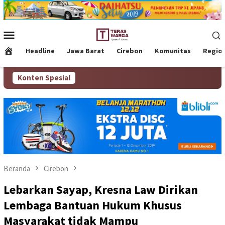
Loncat
ke
konten
Menu
Mobile
Headline
Jawa Barat
Cirebon
Komunitas
Regio
Konten Spesial
Beranda
Cirebon
Lebarkan Sayap, Kresna Law Dirikan
Lembaga Bantuan Hukum Khusus
Masyarakat tidak Mampu