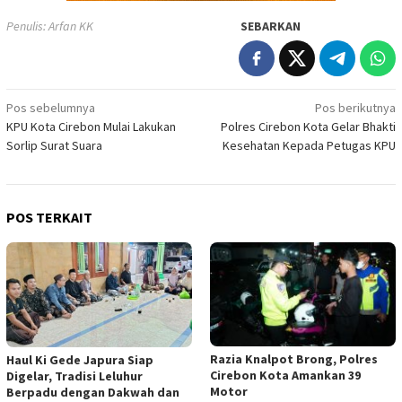
Penulis: Arfan KK
SEBARKAN
Navigasi
Pos sebelumnya
Pos berikutnya
KPU Kota Cirebon Mulai Lakukan
Polres Cirebon Kota Gelar Bhakti
pos
Sorlip Surat Suara
Kesehatan Kepada Petugas KPU
POS TERKAIT
Razia Knalpot Brong, Polres
Haul Ki Gede Japura Siap
Cirebon Kota Amankan 39
Digelar, Tradisi Leluhur
Motor
Berpadu dengan Dakwah dan