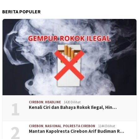
BERITA POPULER
1
CIREBON
,
HEADLINE
1420 Dilihat
Kenali Ciri dan Bahaya Rokok Ilegal, Hin…
2
CIREBON
,
NASIONAL
,
POLRESTA CIREBON
1144 Dilihat
Mantan Kapolresta Cirebon Arif Budiman R…