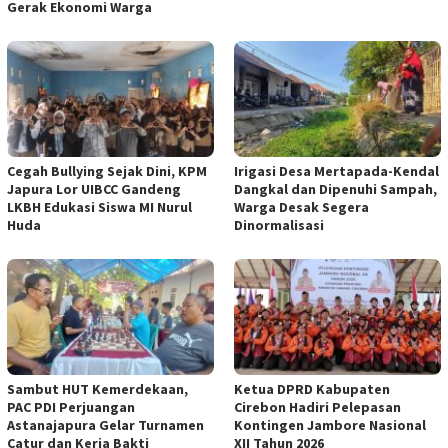
Gerak Ekonomi Warga
Cegah Bullying Sejak Dini, KPM
Irigasi Desa Mertapada-Kendal
Japura Lor UIBCC Gandeng
Dangkal dan Dipenuhi Sampah,
LKBH Edukasi Siswa MI Nurul
Warga Desak Segera
Huda
Dinormalisasi
Sambut HUT Kemerdekaan,
Ketua DPRD Kabupaten
PAC PDI Perjuangan
Cirebon Hadiri Pelepasan
Astanajapura Gelar Turnamen
Kontingen Jambore Nasional
Catur dan Kerja Bakti
XII Tahun 2026