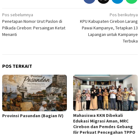
Navigasi
Pos sebelumnya
Pos berikutnya
Penetapan Nomor Urut Paslon di
KPU Kabupaten Cirebon Larang
pos
Pilkada Cirebon: Persaingan Ketat
Pawai Kampanye, Tetapkan 13
Menanti
Lapangan untuk Kampanye
Terbuka
POS TERKAIT
Mahasiswa KKN Dibekali
Provinsi Pasundan (Bagian IV)
Edukasi Migrasi Aman, MRC
Cirebon dan Pemdes Gebang
Ilir Perkuat Pencegahan TPPO