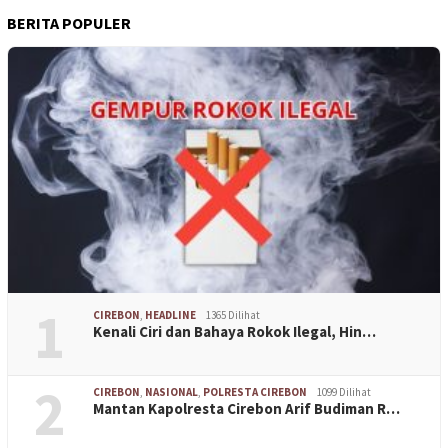
BERITA POPULER
1
CIREBON
,
HEADLINE
1365 Dilihat
Kenali Ciri dan Bahaya Rokok Ilegal, Hin…
2
CIREBON
,
NASIONAL
,
POLRESTA CIREBON
1099 Dilihat
Mantan Kapolresta Cirebon Arif Budiman R…