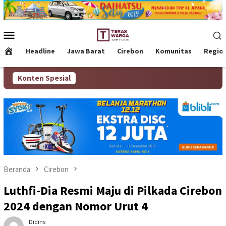
Loncat
ke
konten
Menu
Mobile
Headline
Jawa Barat
Cirebon
Komunitas
Regio
Konten Spesial
Beranda
Cirebon
Luthfi-Dia Resmi Maju di Pilkada Cirebon
2024 dengan Nomor Urut 4
Didins