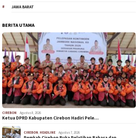
JAWA BARAT
BERITA UTAMA
CIREBON
Agustus 8, 2026
Ketua DPRD Kabupaten Cirebon Hadiri Pele…
CIREBON
,
HEADLINE
Agustus 7, 2026
Pemkab Cirebon Buka Pelatihan Bahasa dan…