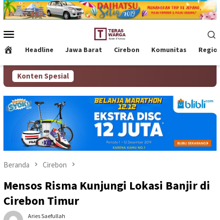
Loncat
ke
konten
Menu
Mobile
Headline
Jawa Barat
Cirebon
Komunitas
Regio
Konten Spesial
Beranda
Cirebon
Mensos Risma Kunjungi Lokasi Banjir di
Cirebon Timur
Aries Saefullah