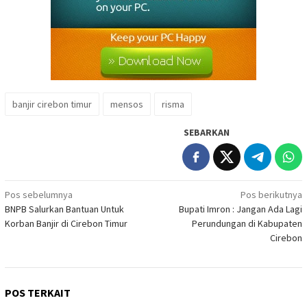
banjir cirebon timur
mensos
risma
SEBARKAN
Navigasi
Pos sebelumnya
Pos berikutnya
BNPB Salurkan Bantuan Untuk
Bupati Imron : Jangan Ada Lagi
pos
Korban Banjir di Cirebon Timur
Perundungan di Kabupaten
Cirebon
POS TERKAIT