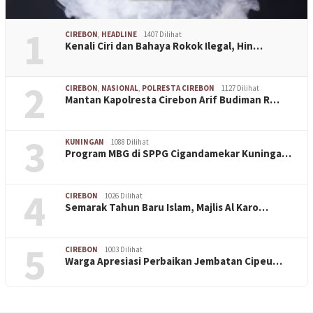
1
CIREBON
,
HEADLINE
1407 Dilihat
Kenali Ciri dan Bahaya Rokok Ilegal, Hin…
2
CIREBON
,
NASIONAL
,
POLRESTA CIREBON
1127 Dilihat
Mantan Kapolresta Cirebon Arif Budiman R…
3
KUNINGAN
1088 Dilihat
Program MBG di SPPG Cigandamekar Kuninga…
4
CIREBON
1026 Dilihat
Semarak Tahun Baru Islam, Majlis Al Karo…
5
CIREBON
1003 Dilihat
Warga Apresiasi Perbaikan Jembatan Cipeu…