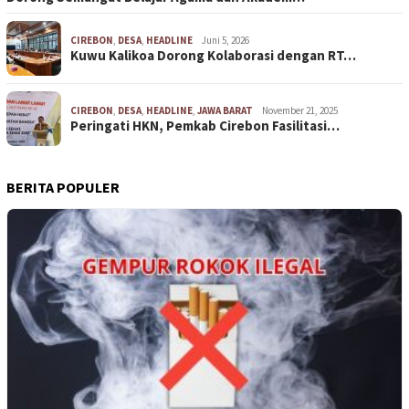
CIREBON
,
DESA
,
HEADLINE
Juni 5, 2026
Kuwu Kalikoa Dorong Kolaborasi dengan RT…
CIREBON
,
DESA
,
HEADLINE
,
JAWA BARAT
November 21, 2025
Peringati HKN, Pemkab Cirebon Fasilitasi…
BERITA POPULER