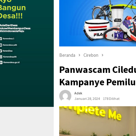
Beranda
Cirebon
Panwascam Ciled
Kampanye Pemilu
Adek
Januari 28, 2024
178 Dilihat