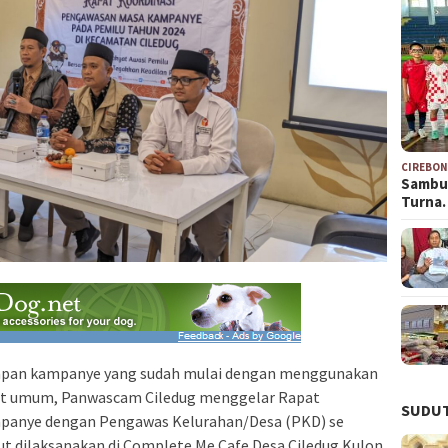
CIREBO
Sambu
Turna
pan kampanye yang sudah mulai dengan menggunakan
at umum, Panwascam Ciledug menggelar Rapat
SUDUT
panye dengan Pengawas Kelurahan/Desa (PKD) se
t dilaksanakan di Complete Me Cafe Desa Ciledug Kulon