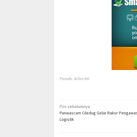
Penulis: Arfan KK
Navigasi
Pos sebelumnya
Panwascam Ciledug Gelar Rakor Pengawa
pos
Logistik