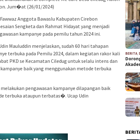
on. Jum�at (26/01/2024)
r Fawwaz Anggota Bawaslu Kabupaten Cirebon
lesaian Sengketa dan Rahmat Hidayat yang menjadi
gawasan kampanye pada pemilu tahun 2024 ini.
din Mauluddin menjelaskan, sudah 60 hari tahapan
ye terbuka pada Pemilu 2024, dalam kegiatan rakor kali
BERITA
,
Dorong
bat PKD se Kecamatan Ciledug untuk selalu intens dan
Akad
 kampanye baik yang menggunakan metode terbuka
at melakukan pengawasan kampanye dilapangan baik
 terbuka ataupun terbatas�. Ucap Udin
BERIT