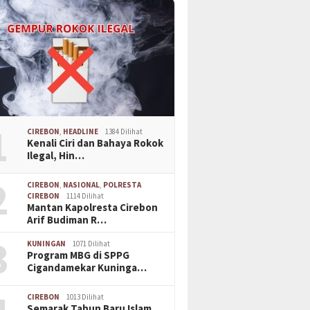
1
CIREBON
,
HEADLINE
1384 Dilihat
Kenali Ciri dan Bahaya Rokok
Ilegal, Hin…
2
CIREBON
,
NASIONAL
,
POLRESTA
CIREBON
1114 Dilihat
Mantan Kapolresta Cirebon
Arif Budiman R…
3
KUNINGAN
1071 Dilihat
Program MBG di SPPG
Cigandamekar Kuninga…
CIREBON
1013 Dilihat
Semarak Tahun Baru Islam,