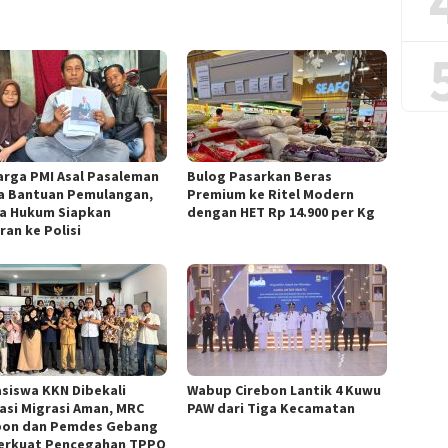
arga PMI Asal Pasaleman
Bulog Pasarkan Beras
a Bantuan Pemulangan,
Premium ke Ritel Modern
a Hukum Siapkan
dengan HET Rp 14.900 per Kg
ran ke Polisi
siswa KKN Dibekali
Wabup Cirebon Lantik 4 Kuwu
asi Migrasi Aman, MRC
PAW dari Tiga Kecamatan
bon dan Pemdes Gebang
 Perkuat Pencegahan TPPO