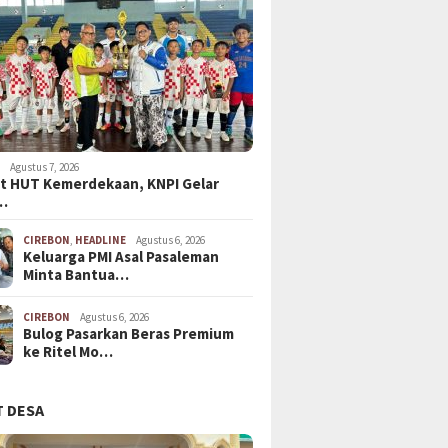
N
Agustus 7, 2026
t HUT Kemerdekaan, KNPI Gelar
…
CIREBON
,
HEADLINE
Agustus 6, 2026
Keluarga PMI Asal Pasaleman
Minta Bantua…
CIREBON
Agustus 6, 2026
Bulog Pasarkan Beras Premium
ke Ritel Mo…
 DESA