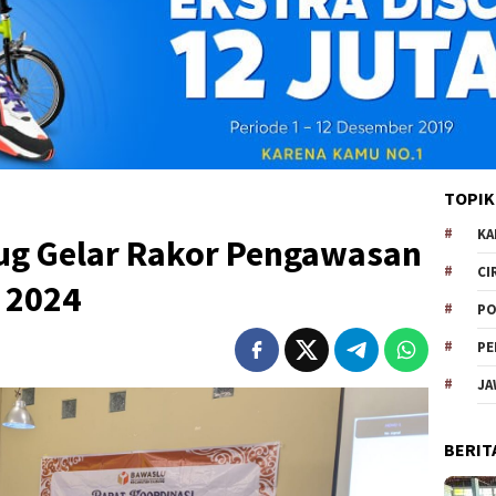
TOPIK
KA
ug Gelar Rakor Pengawasan
CI
 2024
PO
PE
JA
BERIT