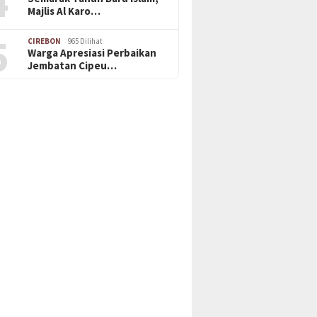
4
Majlis Al Karo…
5
CIREBON
965 Dilihat
Warga Apresiasi Perbaikan
Jembatan Cipeu…