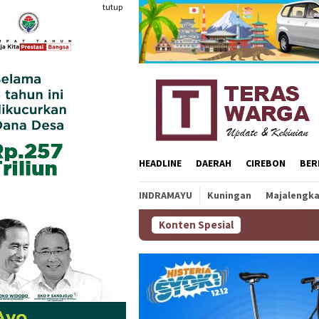
Loncat
tutup
ke
konten
HEADLINE
DAERAH
CIREBON
BER
INDRAMAYU
Kuningan
Majalengk
Konten Spesial