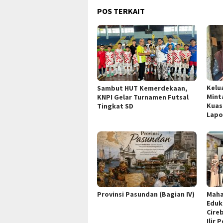
POS TERKAIT
Kelu
Sambut HUT Kemerdekaan,
Mint
KNPI Gelar Turnamen Futsal
Kuas
Tingkat SD
Lapo
Provinsi Pasundan (Bagian IV)
Maha
Eduk
Cire
Ilir