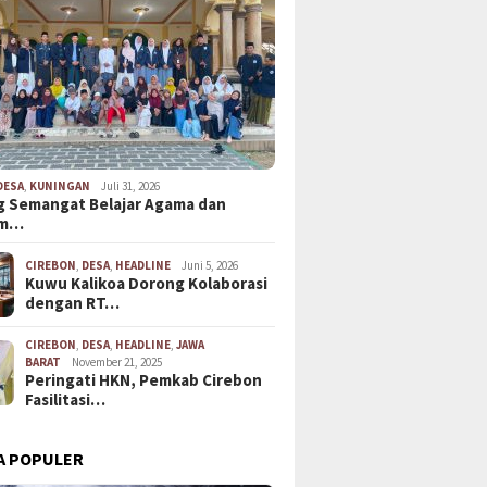
DESA
,
KUNINGAN
Juli 31, 2026
 Semangat Belajar Agama dan
em…
CIREBON
,
DESA
,
HEADLINE
Juni 5, 2026
Kuwu Kalikoa Dorong Kolaborasi
dengan RT…
CIREBON
,
DESA
,
HEADLINE
,
JAWA
BARAT
November 21, 2025
Peringati HKN, Pemkab Cirebon
Fasilitasi…
A POPULER