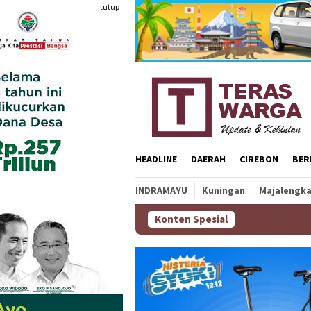
Loncat
tutup
ke
konten
HEADLINE
DAERAH
CIREBON
BER
INDRAMAYU
Kuningan
Majalengk
Konten Spesial