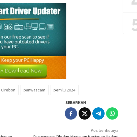
 Cirebon
panwascam
pemilu 2024
SEBARKAN
Pos berikutnya
erhadap
Panwascam Ciledug Nyatakan Kesiapan Hadapi