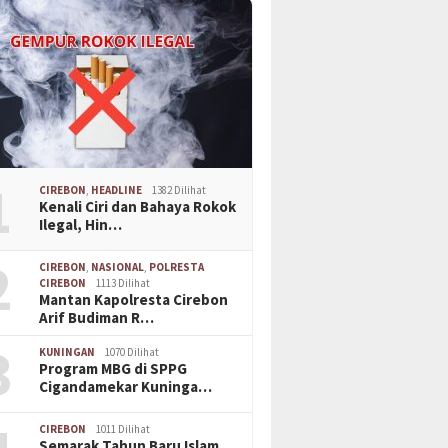
1
CIREBON
,
HEADLINE
1382 Dilihat
Kenali Ciri dan Bahaya Rokok
Ilegal, Hin…
2
CIREBON
,
NASIONAL
,
POLRESTA
CIREBON
1113 Dilihat
Mantan Kapolresta Cirebon
Arif Budiman R…
3
KUNINGAN
1070 Dilihat
Program MBG di SPPG
Cigandamekar Kuninga…
CIREBON
1011 Dilihat
Semarak Tahun Baru Islam,