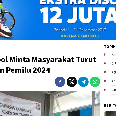
TOPIK
KA
l Minta Masyarakat Turut
CI
n Pemilu 2024
PO
PE
JA
BERIT