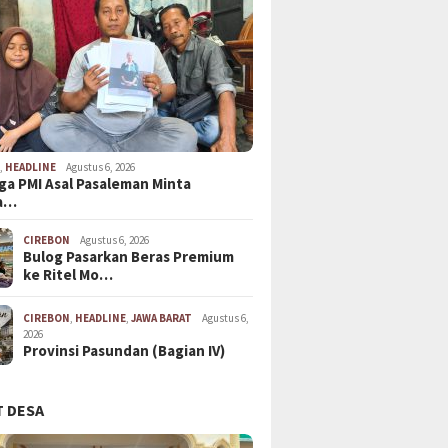
N
,
HEADLINE
Agustus 6, 2026
ga PMI Asal Pasaleman Minta
a…
CIREBON
Agustus 6, 2026
Bulog Pasarkan Beras Premium
ke Ritel Mo…
CIREBON
,
HEADLINE
,
JAWA BARAT
Agustus 6,
2026
Provinsi Pasundan (Bagian IV)
 DESA