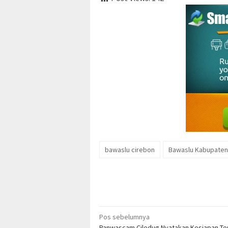
bawaslu cirebon
Bawaslu Kabupaten
Navigasi
Pos sebelumnya
Panwascam Ciledug Nyatakan Kesiapan T