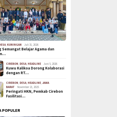
DESA
,
KUNINGAN
Juli 31, 2026
 Semangat Belajar Agama dan
em…
CIREBON
,
DESA
,
HEADLINE
Juni 5, 2026
Kuwu Kalikoa Dorong Kolaborasi
dengan RT…
CIREBON
,
DESA
,
HEADLINE
,
JAWA
BARAT
November 21, 2025
Peringati HKN, Pemkab Cirebon
Fasilitasi…
A POPULER