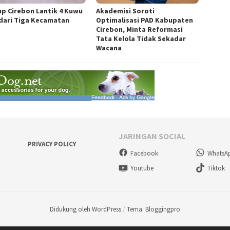
p Cirebon Lantik 4 Kuwu
Akademisi Soroti
dari Tiga Kecamatan
Optimalisasi PAD Kabupaten
Cirebon, Minta Reformasi
Tata Kelola Tidak Sekadar
Wacana
JARINGAN SOCIAL
PRIVACY POLICY
Facebook
WhatsA
Youtube
Tiktok
Didukung oleh WordPress
/
Tema: Bloggingpro