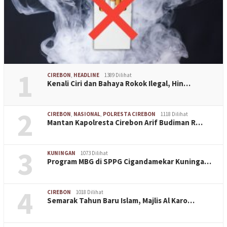
1
CIREBON
,
HEADLINE
1389 Dilihat
Kenali Ciri dan Bahaya Rokok Ilegal, Hin…
2
CIREBON
,
NASIONAL
,
POLRESTA CIREBON
1118 Dilihat
Mantan Kapolresta Cirebon Arif Budiman R…
3
KUNINGAN
1073 Dilihat
Program MBG di SPPG Cigandamekar Kuninga…
4
CIREBON
1018 Dilihat
Semarak Tahun Baru Islam, Majlis Al Karo…