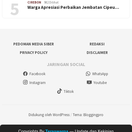
5
CIREBON
982 Dilihat
Warga Apresiasi Perbaikan Jembatan Cipeu…
PEDOMAN MEDIA SIBER
REDAKSI
PRIVACY POLICY
DISCLAIMER
JARINGAN SOCIAL
Facebook
WhatsApp
Instagram
Youtube
Tiktok
Didukung oleh WordPress
/
Tema: Bloggingpro
Copyrights By
Teraswarga
— Update dan Kekinian