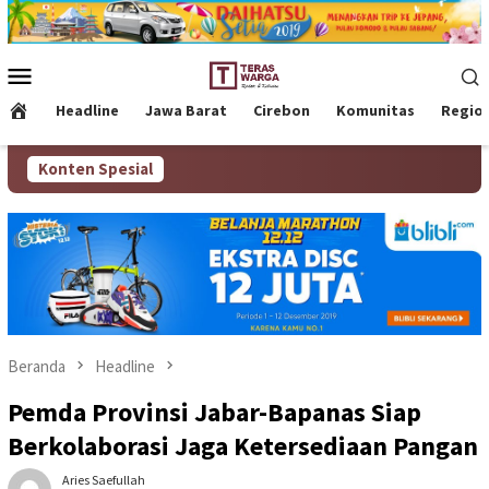
Loncat
ke
konten
Menu
Mobile
Headline
Jawa Barat
Cirebon
Komunitas
Regio
Konten Spesial
Beranda
Headline
Pemda Provinsi Jabar-Bapanas Siap
Berkolaborasi Jaga Ketersediaan Pangan
Aries Saefullah