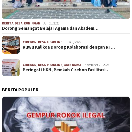
BERITA
,
DESA
,
KUNINGAN
Juli 31, 2026
Dorong Semangat Belajar Agama dan Akadem…
CIREBON
,
DESA
,
HEADLINE
Juni 5, 2026
Kuwu Kalikoa Dorong Kolaborasi dengan RT…
CIREBON
,
DESA
,
HEADLINE
,
JAWA BARAT
November 21, 2025
Peringati HKN, Pemkab Cirebon Fasilitasi…
BERITA POPULER