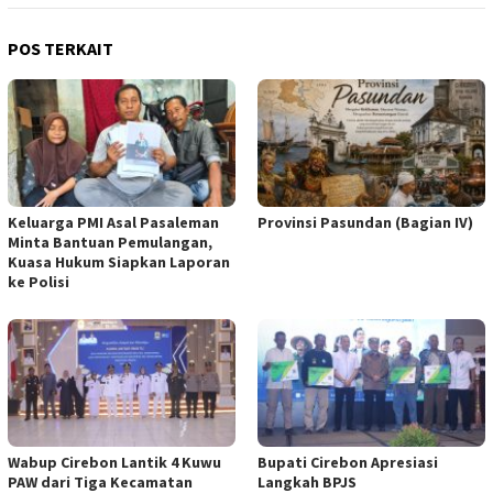
POS TERKAIT
Keluarga PMI Asal Pasaleman
Provinsi Pasundan (Bagian IV)
Minta Bantuan Pemulangan,
Kuasa Hukum Siapkan Laporan
ke Polisi
Wabup Cirebon Lantik 4 Kuwu
Bupati Cirebon Apresiasi
PAW dari Tiga Kecamatan
Langkah BPJS