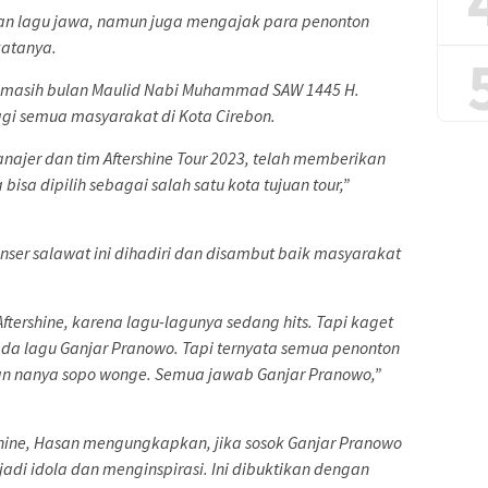
kan lagu jawa, namun juga mengajak para penonton
katanya.
g masih bulan Maulid Nabi Muhammad SAW 1445 H.
gi semua masyarakat di Kota Cirebon.
jer dan tim Aftershine Tour 2023, telah memberikan
isa dipilih sebagai salah satu kota tujuan tour,”
ser salawat ini dihadiri dan disambut baik masyarakat
ershine, karena lagu-lagunya sedang hits. Tapi kaget
 ada lagu Ganjar Pranowo. Tapi ternyata semua penonton
n nanya sopo wonge. Semua jawab Ganjar Pranowo,”
shine, Hasan mengungkapkan, jika sosok Ganjar Pranowo
adi idola dan menginspirasi. Ini dibuktikan dengan