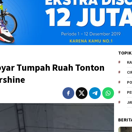
TOPIK
KA
byar Tumpah Ruah Tonton
CI
rshine
PO
PE
JA
BERIT