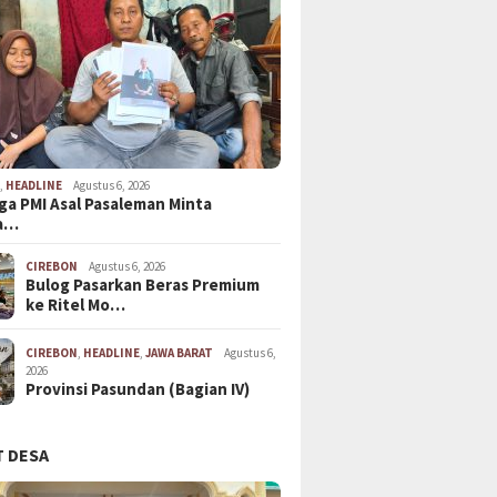
N
,
HEADLINE
Agustus 6, 2026
ga PMI Asal Pasaleman Minta
a…
CIREBON
Agustus 6, 2026
Bulog Pasarkan Beras Premium
ke Ritel Mo…
CIREBON
,
HEADLINE
,
JAWA BARAT
Agustus 6,
2026
Provinsi Pasundan (Bagian IV)
 DESA