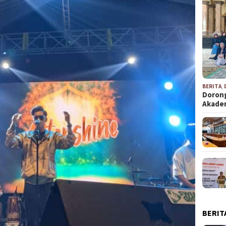
BERITA
,
Dorong
Akad
BERIT