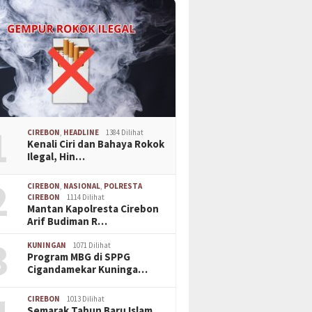
1
CIREBON
,
HEADLINE
1384 Dilihat
Kenali Ciri dan Bahaya Rokok
Ilegal, Hin…
2
CIREBON
,
NASIONAL
,
POLRESTA
CIREBON
1114 Dilihat
Mantan Kapolresta Cirebon
Arif Budiman R…
3
KUNINGAN
1071 Dilihat
Program MBG di SPPG
Cigandamekar Kuninga…
CIREBON
1013 Dilihat
Semarak Tahun Baru Islam,