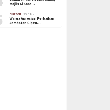
4
Majlis Al Karo…
5
CIREBON
964 Dilihat
Warga Apresiasi Perbaikan
Jembatan Cipeu…