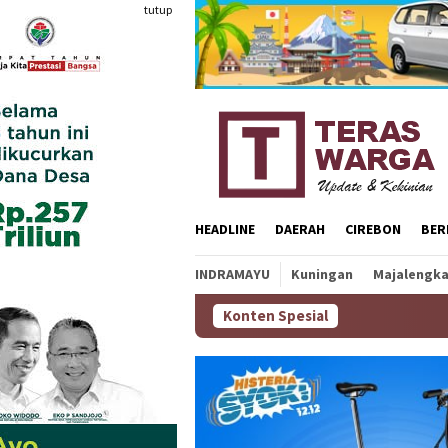
Loncat
tutup
ke
konten
HEADLINE
DAERAH
CIREBON
BER
INDRAMAYU
Kuningan
Majalengk
Konten Spesial