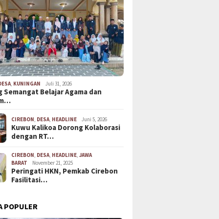
DESA
,
KUNINGAN
Juli 31, 2026
 Semangat Belajar Agama dan
em…
CIREBON
,
DESA
,
HEADLINE
Juni 5, 2026
Kuwu Kalikoa Dorong Kolaborasi
dengan RT…
CIREBON
,
DESA
,
HEADLINE
,
JAWA
BARAT
November 21, 2025
Peringati HKN, Pemkab Cirebon
Fasilitasi…
A POPULER