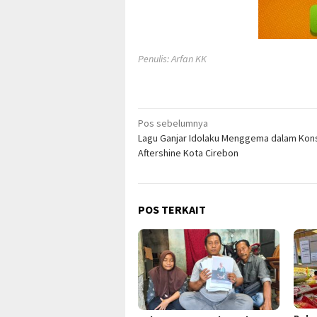
Penulis: Arfan KK
Navigasi
Pos sebelumnya
Lagu Ganjar Idolaku Menggema dalam Kon
pos
Aftershine Kota Cirebon
POS TERKAIT