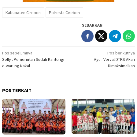
Kabupaten Cirebon
Polresta Cirebon
SEBARKAN
Navigasi
Pos sebelumnya
Pos berikutnya
Selly : Pemerintah Sudah Kantongi
Ayu : Verval DTKS Akan
pos
e-warung Nakal
Dimaksimalkan
POS TERKAIT