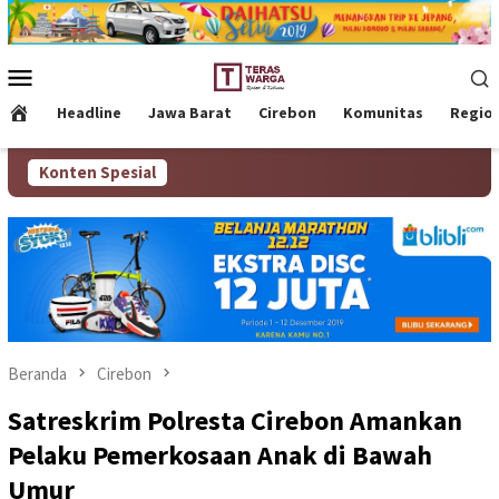
Loncat
ke
konten
Menu
Mobile
Headline
Jawa Barat
Cirebon
Komunitas
Regio
Konten Spesial
Beranda
Cirebon
Satreskrim Polresta Cirebon Amankan
Pelaku Pemerkosaan Anak di Bawah
Umur