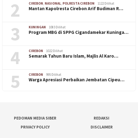
2
CIREBON
,
NASIONAL
,
POLRESTA CIREBON
1122 Dilihat
Mantan Kapolresta Cirebon Arif Budiman R…
3
KUNINGAN
1083 Dilihat
Program MBG di SPPG Cigandamekar Kuninga…
4
CIREBON
1022 Dilihat
Semarak Tahun Baru Islam, Majlis Al Karo…
5
CIREBON
995 Dilihat
Warga Apresiasi Perbaikan Jembatan Cipeu…
PEDOMAN MEDIA SIBER
REDAKSI
PRIVACY POLICY
DISCLAIMER