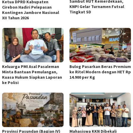
Sambut HUT Kemerdekaan,
Ketua DPRD Kabupaten
KNPI Gelar Turnamen Futsal
Cirebon Hadiri Pelepasan
Tingkat SD
Kontingen Jambore Nasional
XII Tahun 2026
Keluarga PMI Asal Pasaleman
Bulog Pasarkan Beras Premium
Minta Bantuan Pemulangan,
ke Ritel Modern dengan HET Rp
Kuasa Hukum Siapkan Laporan
14.900 per Kg
ke Polisi
Provinsi Pasundan (Bagian IV)
Mahasiswa KKN Dibekali