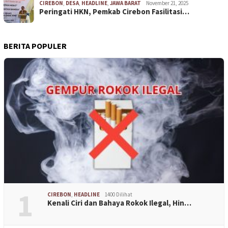
CIREBON
,
DESA
,
HEADLINE
,
JAWA BARAT
November 21, 2025
Peringati HKN, Pemkab Cirebon Fasilitasi…
BERITA POPULER
1
CIREBON
,
HEADLINE
1400 Dilihat
Kenali Ciri dan Bahaya Rokok Ilegal, Hin…