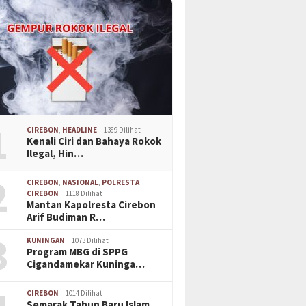
1
CIREBON
,
HEADLINE
1389 Dilihat
Kenali Ciri dan Bahaya Rokok
Ilegal, Hin…
2
CIREBON
,
NASIONAL
,
POLRESTA
CIREBON
1118 Dilihat
Mantan Kapolresta Cirebon
Arif Budiman R…
3
KUNINGAN
1073 Dilihat
Program MBG di SPPG
Cigandamekar Kuninga…
CIREBON
1014 Dilihat
Semarak Tahun Baru Islam,