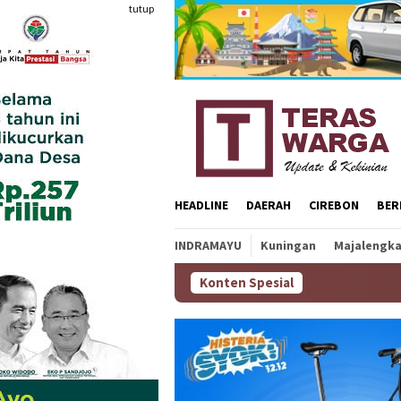
Loncat
tutup
ke
konten
HEADLINE
DAERAH
CIREBON
BER
INDRAMAYU
Kuningan
Majalengk
Konten Spesial