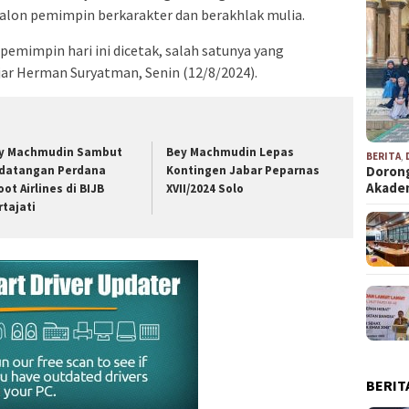
calon pemimpin berkarakter dan berakhlak mulia.
 pemimpin hari ini dicetak, salah satunya yang
ar Herman Suryatman, Senin (12/8/2024).
y Machmudin Sambut
Bey Machmudin Lepas
BERITA
,
datangan Perdana
Kontingen Jabar Peparnas
Dorong
Akad
oot Airlines di BIJB
XVII/2024 Solo
rtajati
BERIT