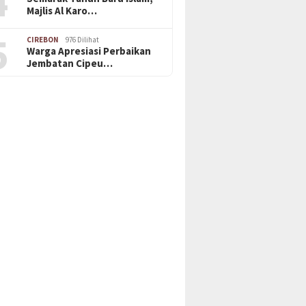
4
Majlis Al Karo…
5
CIREBON
976 Dilihat
Warga Apresiasi Perbaikan
Jembatan Cipeu…