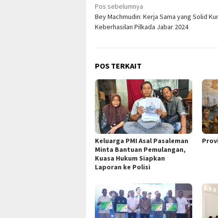
Navigasi
Pos sebelumnya
Bey Machmudin: Kerja Sama yang Solid Ku
pos
Keberhasilan Pilkada Jabar 2024
POS TERKAIT
Keluarga PMI Asal Pasaleman
Prov
Minta Bantuan Pemulangan,
Kuasa Hukum Siapkan
Laporan ke Polisi