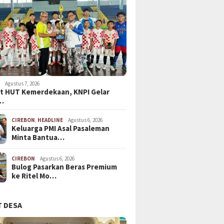
N
Agustus 7, 2026
t HUT Kemerdekaan, KNPI Gelar
…
CIREBON
,
HEADLINE
Agustus 6, 2026
Keluarga PMI Asal Pasaleman
Minta Bantua…
CIREBON
Agustus 6, 2026
Bulog Pasarkan Beras Premium
ke Ritel Mo…
 DESA