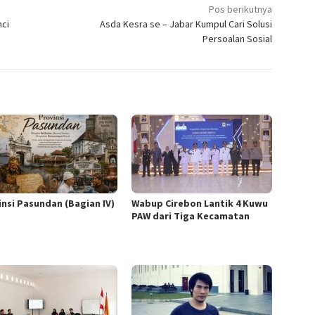
Pos berikutnya
nci
Asda Kesra se – Jabar Kumpul Cari Solusi
Persoalan Sosial
insi Pasundan (Bagian IV)
Wabup Cirebon Lantik 4 Kuwu
PAW dari Tiga Kecamatan