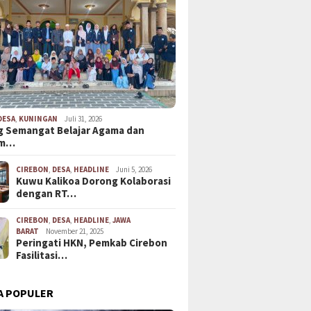
DESA
,
KUNINGAN
Juli 31, 2026
 Semangat Belajar Agama dan
em…
CIREBON
,
DESA
,
HEADLINE
Juni 5, 2026
Kuwu Kalikoa Dorong Kolaborasi
dengan RT…
CIREBON
,
DESA
,
HEADLINE
,
JAWA
BARAT
November 21, 2025
Peringati HKN, Pemkab Cirebon
Fasilitasi…
A POPULER