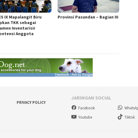
S IX Mapalangit Biru
Provinsi Pasundan – Bagian III
pkan TKK sebagai
rumen Inventarisir
etensi Anggota
JARINGAN SOCIAL
PRIVACY POLICY
Facebook
WhatsA
Youtube
Tiktok