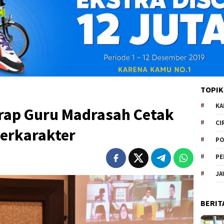
TOPIK
KA
rap Guru Madrasah Cetak
CI
erkarakter
PO
PE
JA
BERIT