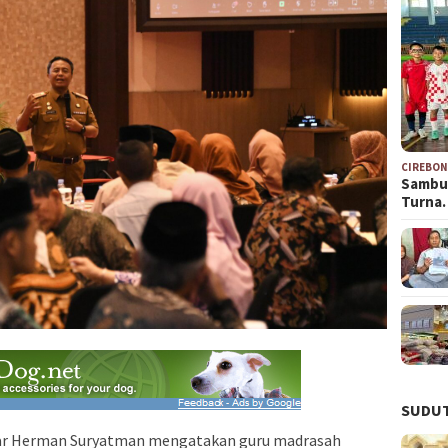
CIREBO
Sambu
Turna
SUDUT
 Herman Suryatman mengatakan guru madrasah