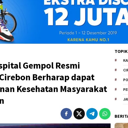
TOPIK
KA
spital Gempol Resmi
CI
 Cirebon Berharap dapat
PO
nan Kesehatan Masyarakat
PE
n
JA
BERIT