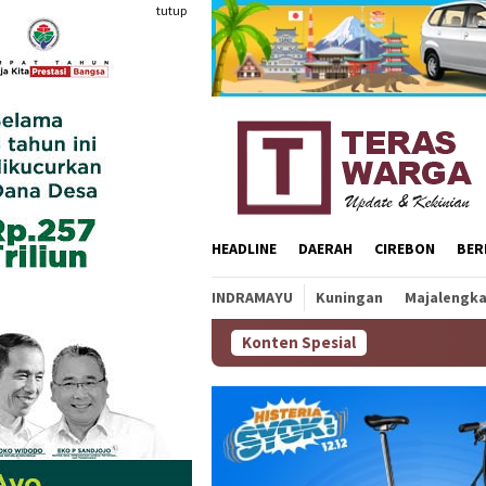
Loncat
tutup
ke
konten
HEADLINE
DAERAH
CIREBON
BER
INDRAMAYU
Kuningan
Majalengk
Konten Spesial