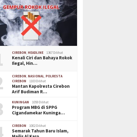
1
CIREBON
,
HEADLINE
1367 Dilihat
Kenali Ciri dan Bahaya Rokok
Ilegal, Hin…
2
CIREBON
,
NASIONAL
,
POLRESTA
CIREBON
1103 Dilihat
Mantan Kapolresta Cirebon
Arif Budiman R…
3
KUNINGAN
1059 Dilihat
Program MBG di SPPG
Cigandamekar Kuninga…
4
CIREBON
1002 Dilihat
Semarak Tahun Baru Islam,
Majlis Al Karo…