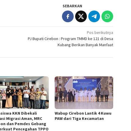
SEBARKAN
Pos berikutnya
PJ Bupati Cirebon : Program TMMD ke 121 di Desa
Kubang Berikan Banyak Manfaat
siswa KKN Dibekali
Wabup Cirebon Lantik 4 Kuwu
asi Migrasi Aman, MRC
PAW dari Tiga Kecamatan
bon dan Pemdes Gebang
 Perkuat Pencegahan TPPO