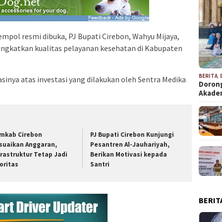
mpol resmi dibuka, PJ Bupati Cirebon, Wahyu Mijaya,
ingkatkan kualitas pelayanan kesehatan di Kabupaten
BERITA
,
inya atas investasi yang dilakukan oleh Sentra Medika
Dorong
Akad
mkab Cirebon
PJ Bupati Cirebon Kunjungi
suaikan Anggaran,
Pesantren Al-Jauhariyah,
frastruktur Tetap Jadi
Berikan Motivasi kepada
ioritas
Santri
BERIT