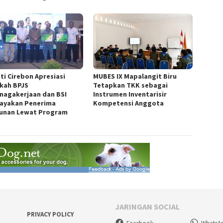
ti Cirebon Apresiasi
MUBES IX Mapalangit Biru
kah BPJS
Tetapkan TKK sebagai
nagakerjaan dan BSI
Instrumen Inventarisir
ayakan Penerima
Kompetensi Anggota
unan Lewat Program
A
JARINGAN SOCIAL
PRIVACY POLICY