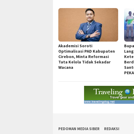
Akademisi Soroti
Bupa
Optimalisasi PAD Kabupaten
Lang
Cirebon, Minta Reformasi
Kete
Tata Kelola Tidak Sekadar
Berd
Wacana
Sant
PEK
PEDOMAN MEDIA SIBER
REDAKSI