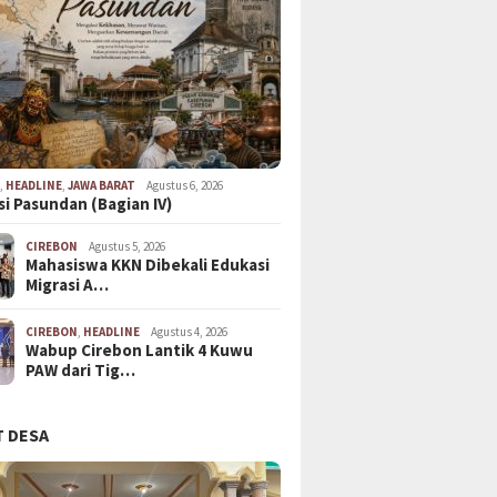
N
,
HEADLINE
,
JAWA BARAT
Agustus 6, 2026
si Pasundan (Bagian IV)
CIREBON
Agustus 5, 2026
Mahasiswa KKN Dibekali Edukasi
Migrasi A…
CIREBON
,
HEADLINE
Agustus 4, 2026
Wabup Cirebon Lantik 4 Kuwu
PAW dari Tig…
 DESA