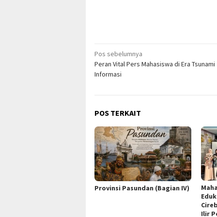
Navigasi
Pos sebelumnya
Peran Vital Pers Mahasiswa di Era Tsunami
pos
Informasi
POS TERKAIT
Maha
Provinsi Pasundan (Bagian IV)
Eduk
Cire
Ilir