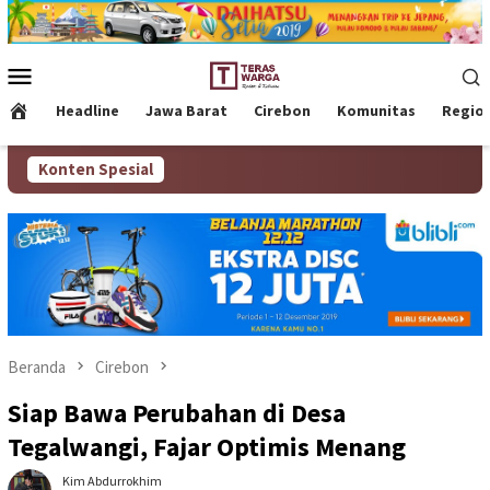
Loncat
ke
konten
Menu
Mobile
Headline
Jawa Barat
Cirebon
Komunitas
Regio
Konten Spesial
Beranda
Cirebon
Siap Bawa Perubahan di Desa
Tegalwangi, Fajar Optimis Menang
Kim Abdurrokhim