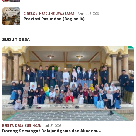
CIREBON
,
HEADLINE
,
JAWA BARAT
Agustus 6, 2026
Provinsi Pasundan (Bagian IV)
SUDUT DESA
BERITA
,
DESA
,
KUNINGAN
Juli 31, 2026
Dorong Semangat Belajar Agama dan Akadem…