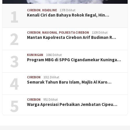
1
CIREBON
,
HEADLINE
1378 Dilihat
Kenali Ciri dan Bahaya Rokok Ilegal, Hin…
2
CIREBON
,
NASIONAL
,
POLRESTA CIREBON
1109 Dilihat
Mantan Kapolresta Cirebon Arif Budiman R…
3
KUNINGAN
1066 Dilihat
Program MBG di SPPG Cigandamekar Kuninga…
4
CIREBON
1011 Dilihat
Semarak Tahun Baru Islam, Majlis Al Karo…
5
CIREBON
951 Dilihat
Warga Apresiasi Perbaikan Jembatan Cipeu…