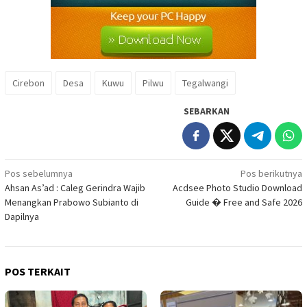
Cirebon
Desa
Kuwu
Pilwu
Tegalwangi
SEBARKAN
Navigasi
Pos sebelumnya
Pos berikutnya
Ahsan As’ad : Caleg Gerindra Wajib
Acdsee Photo Studio Download
pos
Menangkan Prabowo Subianto di
Guide � Free and Safe 2026
Dapilnya
POS TERKAIT