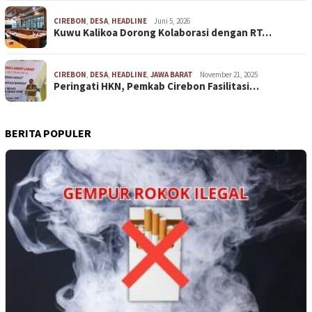
CIREBON
,
DESA
,
HEADLINE
Juni 5, 2026
Kuwu Kalikoa Dorong Kolaborasi dengan RT…
CIREBON
,
DESA
,
HEADLINE
,
JAWA BARAT
November 21, 2025
Peringati HKN, Pemkab Cirebon Fasilitasi…
BERITA POPULER