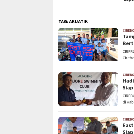
TAG:
AKUATIK
CIREB
Tamp
Bert
CIREB
Cirebo
CIREB
Hadi
Siap
CIREB
di Kab
CIREB
East
Siap