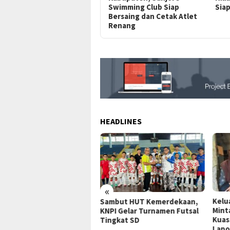
Swimming Club Siap
Siap
Bersaing dan Cetak Atlet
Renang
HEADLINES
«
Keluarga PMI Asal Pasaleman
Bulo
mbut HUT Kemerdekaan,
Minta Bantuan Pemulangan,
Prem
I Gelar Turnamen Futsal
Kuasa Hukum Siapkan
deng
gkat SD
Laporan ke Polisi