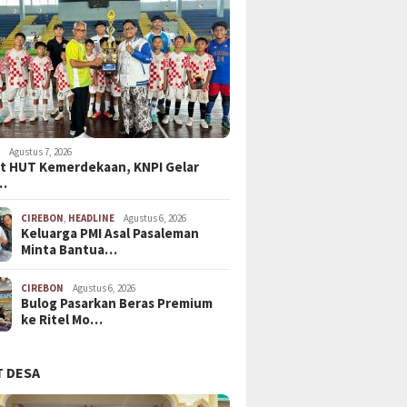
N
Agustus 7, 2026
t HUT Kemerdekaan, KNPI Gelar
…
CIREBON
,
HEADLINE
Agustus 6, 2026
Keluarga PMI Asal Pasaleman
Minta Bantua…
CIREBON
Agustus 6, 2026
Bulog Pasarkan Beras Premium
ke Ritel Mo…
 DESA