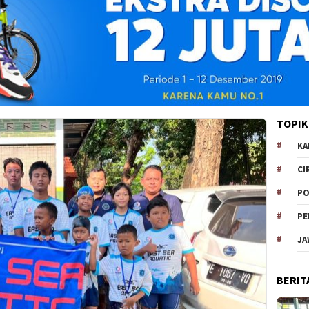
TOPIK
KA
CI
PO
PE
JA
BERIT