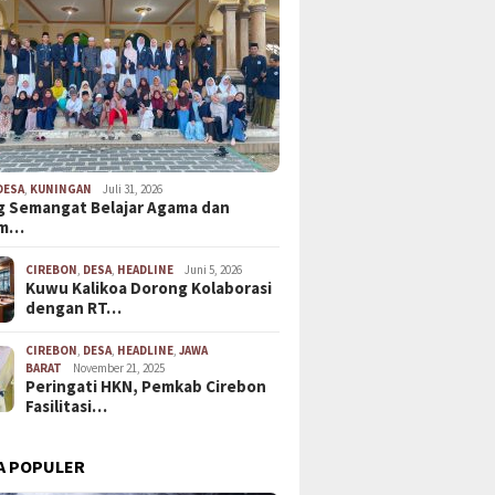
DESA
,
KUNINGAN
Juli 31, 2026
 Semangat Belajar Agama dan
em…
CIREBON
,
DESA
,
HEADLINE
Juni 5, 2026
Kuwu Kalikoa Dorong Kolaborasi
dengan RT…
CIREBON
,
DESA
,
HEADLINE
,
JAWA
BARAT
November 21, 2025
Peringati HKN, Pemkab Cirebon
Fasilitasi…
swa KKN Dibekali
Keluarg
Sambut HUT Kemerdekaan,
i Migrasi Aman, MRC
Minta B
KNPI Gelar Turnamen Futsal
A POPULER
on dan Pemdes Gebang
Kuasa H
Tingkat SD
erkuat Pencegahan
Laporan 