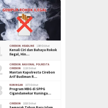
1
CIREBON
,
HEADLINE
1389 Dilihat
Kenali Ciri dan Bahaya Rokok
Ilegal, Hin…
2
CIREBON
,
NASIONAL
,
POLRESTA
CIREBON
1118 Dilihat
Mantan Kapolresta Cirebon
Arif Budiman R…
3
KUNINGAN
1073 Dilihat
Program MBG di SPPG
Cigandamekar Kuninga…
CIREBON
1018 Dilihat
Semarak Tahun Baru Islam,