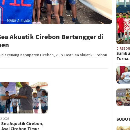
Sea Akuatik Cirebon Bertengger di
men
CIREBO
Sambu
unia renang Kabupaten Cirebon, klub East Sea Akuatik Cirebon
Turna
SUDUT
22, 2025
 Sea Aquatik Cirebon,
 Asal Cirebon Timur