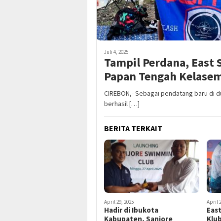
Juli 4, 2025
Tampil Perdana, East 
Papan Tengah Kelase
CIREBON,- Sebagai pendatang baru di d
berhasil […]
BERITA TERKAIT
April 29, 2025
April 
Hadir di Ibukota
East
Kabupaten, Sanjore
Klub