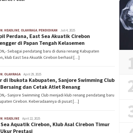
TPPO
ON
,
HEADLINE
,
OLAHRAGA
,
PENDIDIKAN
Adek
Juli 4, 2025
il Perdana, East Sea Akuatik Cirebon
engger di Papan Tengah Kelasemen
ON,- Sebagai pendatang baru di dunia renang Kabupaten
n, klub East Sea Akuatik Cirebon berhasil […]
ON
,
OLAHRAGA
admin
April 29, 2025
r di Ibukota Kabupaten, Sanjore Swimming Club
 Bersaing dan Cetak Atlet Renang
ON,- Sanjore Swimming Club menjadi klub renang pendatang baru
upaten Cirebon. Keberadaannya di pusat […]
ON
,
HEADLINE
Adek
April 22, 2025
 Sea Aquatik Cirebon, Klub Asal Cirebon Timur
 Ukur Prestasi