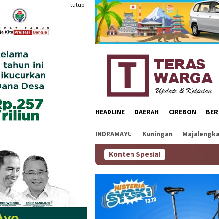
Loncat
tutup
ke
konten
HEADLINE
DAERAH
CIREBON
BER
INDRAMAYU
Kuningan
Majalengk
Konten Spesial