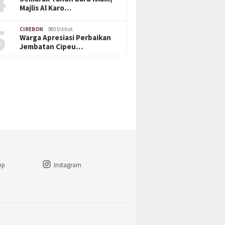
4
Majlis Al Karo…
5
CIREBON
980 Dilihat
Warga Apresiasi Perbaikan
Jembatan Cipeu…
pp
Instagram