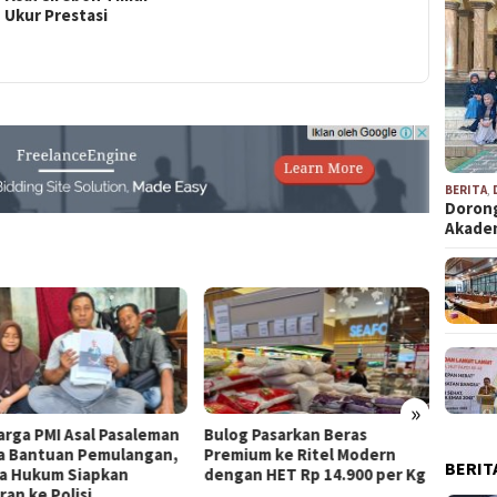
 Ukur Prestasi
BERITA
,
Dorong
Akad
»
g Pasarkan Beras
Provinsi Pasundan (Bagian IV)
Mahasi
ium ke Ritel Modern
Edukas
BERIT
an HET Rp 14.900 per Kg
Cireb
Ilir P