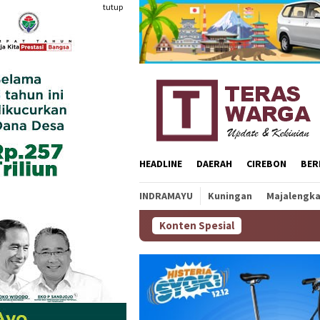
Loncat
tutup
ke
konten
HEADLINE
DAERAH
CIREBON
BER
INDRAMAYU
Kuningan
Majalengk
Konten Spesial