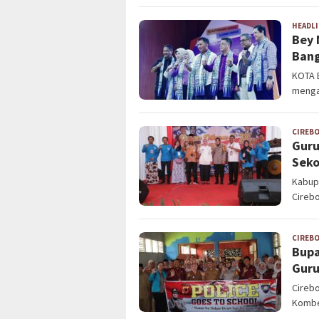
HEADL
Bey 
Bang
KOTA 
mengaj
CIREB
Guru
Seko
Kabup
Cirebo
CIREB
Bupa
Guru
Cirebo
Kombe