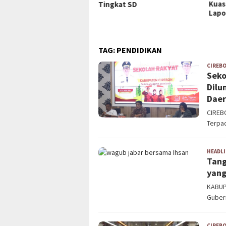
Kuasa Hukum Siapkan
deng
gkat SD
Laporan ke Polisi
TAG:
PENDIDIKAN
CIREB
Seko
Dilu
Daer
CIREB
Terpad
HEADL
Tang
yang
KABUP
Guber
CIREB