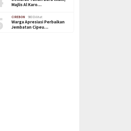
4
Majlis Al Karo…
5
CIREBON
980 Dilihat
Warga Apresiasi Perbaikan
Jembatan Cipeu…