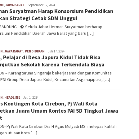
INE
,
JAWA BARAT
Aries
September 12, 2024
an Suryatman Harap Konsorsium Pendidikan
Saefullah
kan Strategi Cetak SDM Unggul
BANDUNG –� Sekda Jabar Herman Suryatman berharap
rsium Pendidikan Daerah Jawa Barat yang baru […]
ON
,
JAWA BARAT
,
PENDIDIKAN
Kim
Juli 17, 2024
s, Pelajar di Desa Japura Kidul Tidak Bisa
Abdurrokhim
njutkan Sekolah karena Terkendala Biaya
ON – Karangtaruna Singaraja bekerjasama dengan Komunitas
 PNI Group Desa Japura Kidul, Kecamatan Asganajapura, […]
ON
,
HEADLINE
Aries
Juli 1, 2024
s Kontingen Kota Cirebon, Pj Wali Kota
Saefullah
etkan Juara Umum Kontes PAI SD Tingkat Jawa
t
N- Pj Wali Kota Cirebon Drs H Agus Mulyadi MSi melepas kafilah
gen utusan Kota […]