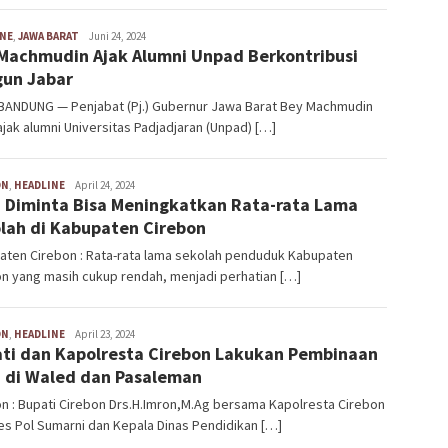
INE
,
JAWA BARAT
Aries
Juni 24, 2024
Machmudin Ajak Alumni Unpad Berkontribusi
Saefullah
un Jabar
BANDUNG — Penjabat (Pj.) Gubernur Jawa Barat Bey Machmudin
ak alumni Universitas Padjadjaran (Unpad) […]
ON
,
HEADLINE
Aries
April 24, 2024
 Diminta Bisa Meningkatkan Rata-rata Lama
Saefullah
lah di Kabupaten Cirebon
aten Cirebon : Rata-rata lama sekolah penduduk Kabupaten
n yang masih cukup rendah, menjadi perhatian […]
ON
,
HEADLINE
Aries
April 23, 2024
ti dan Kapolresta Cirebon Lakukan Pembinaan
Saefullah
 di Waled dan Pasaleman
n : Bupati Cirebon Drs.H.Imron,M.Ag bersama Kapolresta Cirebon
s Pol Sumarni dan Kepala Dinas Pendidikan […]