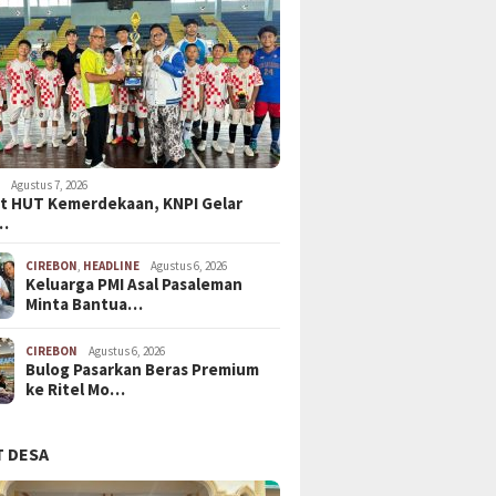
N
Agustus 7, 2026
t HUT Kemerdekaan, KNPI Gelar
…
CIREBON
,
HEADLINE
Agustus 6, 2026
Keluarga PMI Asal Pasaleman
Minta Bantua…
CIREBON
Agustus 6, 2026
Bulog Pasarkan Beras Premium
ke Ritel Mo…
 DESA
Juli 1, 2024
Juni 24, 2024