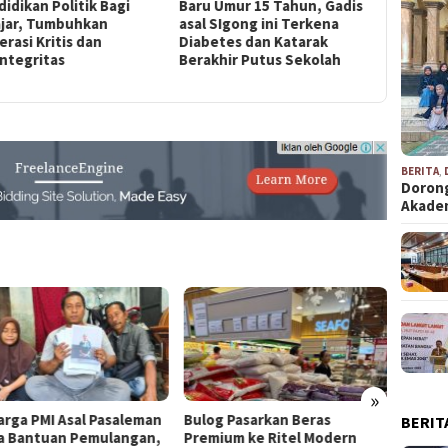
u Umur 15 Tahun, Gadis
Herman Suryatman Harap
Miris, Pe
 SIgong ini Terkena
Konsorsium Pendidikan
Kidul Tid
betes dan Katarak
Siapkan Strategi Cetak
Melanjut
akhir Putus Sekolah
SDM Unggul
karena T
BERITA
,
Dorong
Akad
»
g Pasarkan Beras
Provinsi Pasundan (Bagian IV)
Mahasi
BERIT
ium ke Ritel Modern
Edukas