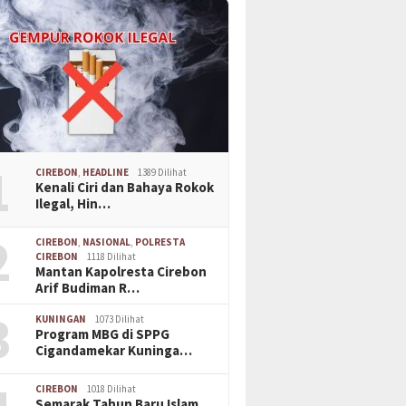
on dan Pemdes Gebang
Kuasa H
Tingkat SD
erkuat Pencegahan
Laporan 
1
CIREBON
,
HEADLINE
1389 Dilihat
Kenali Ciri dan Bahaya Rokok
Ilegal, Hin…
2
CIREBON
,
NASIONAL
,
POLRESTA
CIREBON
1118 Dilihat
Mantan Kapolresta Cirebon
Arif Budiman R…
3
KUNINGAN
1073 Dilihat
Program MBG di SPPG
Cigandamekar Kuninga…
CIREBON
1018 Dilihat
Semarak Tahun Baru Islam,