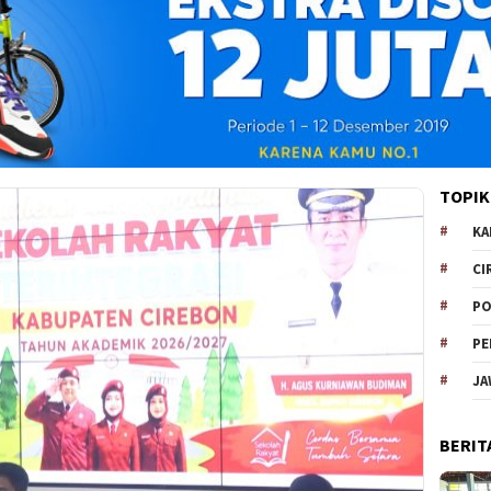
TOPIK
KA
CI
PO
PE
JA
BERIT