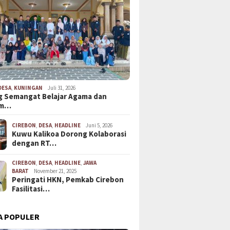
lajar di Desa Japura
Lepas Kontingen Kota
Bey Machmudi
ak Bisa
Cirebon, Pj Wali Kota
Unpad Berkon
kan Sekolah
Targetkan Juara Umum
Bangun Jabar
erkendala Biaya
Kontes PAI SD Tingkat Jawa
Barat
DESA
,
KUNINGAN
Juli 31, 2026
 Semangat Belajar Agama dan
em…
CIREBON
,
DESA
,
HEADLINE
Juni 5, 2026
Kuwu Kalikoa Dorong Kolaborasi
dengan RT…
CIREBON
,
DESA
,
HEADLINE
,
JAWA
BARAT
November 21, 2025
Peringati HKN, Pemkab Cirebon
Fasilitasi…
swa KKN Dibekali
Keluarg
Sambut HUT Kemerdekaan,
A POPULER
i Migrasi Aman, MRC
Minta B
KNPI Gelar Turnamen Futsal