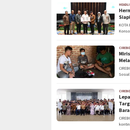
HEADL
Herm
Siap
KOTA 
Konso
CIREB
Miri
Mela
CIREB
Sosial
CIREB
Lepa
Targ
Bara
CIREBO
kontin