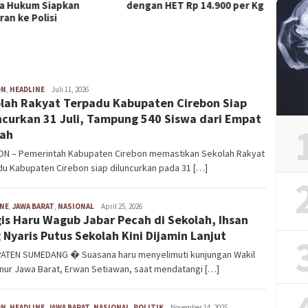
an HET Rp 14.900 per Kg
Cireb
Ilir P
TPPO
ON
,
HEADLINE
Ahmad
Juli 11, 2026
lah Rakyat Terpadu Kabupaten Cirebon Siap
ncurkan 31 Juli, Tampung 540 Siswa dari Empat
ah
ON – Pemerintah Kabupaten Cirebon memastikan Sekolah Rakyat
u Kabupaten Cirebon siap diluncurkan pada 31 […]
INE
,
JAWA BARAT
,
NASIONAL
Aries
April 25, 2026
is Haru Wagub Jabar Pecah di Sekolah, Ihsan
Saefullah
 Nyaris Putus Sekolah Kini Dijamin Lanjut
ATEN SUMEDANG � Suasana haru menyelimuti kunjungan Wakil
nur Jawa Barat, Erwan Setiawan, saat mendatangi […]
ON
,
HEADLINE
,
JAWA BARAT
,
NASIONAL
,
POLITIK
Aries
November 14, 2025