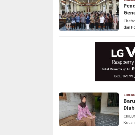
Pend
Gene
Cireb
dan Po
CIREB
Baru
Diab
CIREB
Kecam