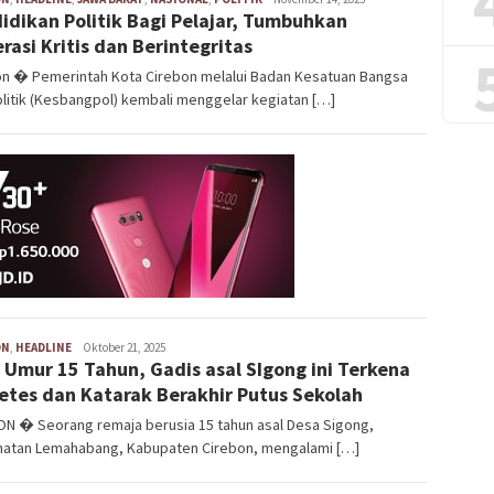
idikan Politik Bagi Pelajar, Tumbuhkan
Saefullah
rasi Kritis dan Berintegritas
on � Pemerintah Kota Cirebon melalui Badan Kesatuan Bangsa
litik (Kesbangpol) kembali menggelar kegiatan […]
ON
,
HEADLINE
Kim
Oktober 21, 2025
 Umur 15 Tahun, Gadis asal SIgong ini Terkena
Abdurrokhim
etes dan Katarak Berakhir Putus Sekolah
ON � Seorang remaja berusia 15 tahun asal Desa Sigong,
atan Lemahabang, Kabupaten Cirebon, mengalami […]