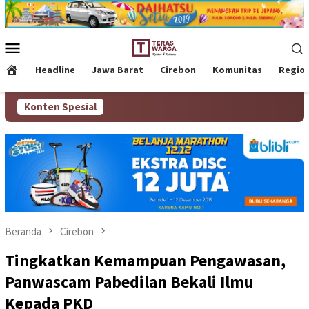
Loncat
ke
konten
Menu
Mobile
Headline
Jawa Barat
Cirebon
Komunitas
Regio
Konten Spesial
Beranda
Cirebon
Tingkatkan Kemampuan Pengawasan,
Panwascam Pabedilan Bekali Ilmu
Kepada PKD