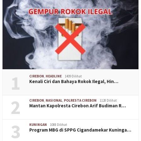
1
CIREBON
,
HEADLINE
1409 Dilihat
Kenali Ciri dan Bahaya Rokok Ilegal, Hin…
2
CIREBON
,
NASIONAL
,
POLRESTA CIREBON
1128 Dilihat
Mantan Kapolresta Cirebon Arif Budiman R…
3
KUNINGAN
1088 Dilihat
Program MBG di SPPG Cigandamekar Kuninga…