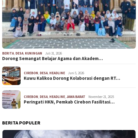
BERITA
,
DESA
,
KUNINGAN
Juli 31, 2026
Dorong Semangat Belajar Agama dan Akadem…
CIREBON
,
DESA
,
HEADLINE
Juni 5, 2026
Kuwu Kalikoa Dorong Kolaborasi dengan RT…
CIREBON
,
DESA
,
HEADLINE
,
JAWA BARAT
November 21, 2025
Peringati HKN, Pemkab Cirebon Fasilitasi…
BERITA POPULER