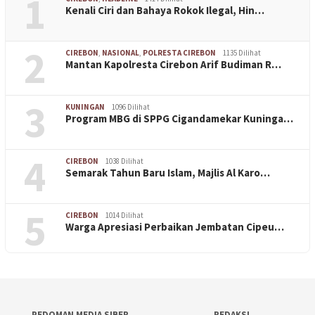
1
Kenali Ciri dan Bahaya Rokok Ilegal, Hin…
2
CIREBON
,
NASIONAL
,
POLRESTA CIREBON
1135 Dilihat
Mantan Kapolresta Cirebon Arif Budiman R…
3
KUNINGAN
1096 Dilihat
Program MBG di SPPG Cigandamekar Kuninga…
4
CIREBON
1038 Dilihat
Semarak Tahun Baru Islam, Majlis Al Karo…
5
CIREBON
1014 Dilihat
Warga Apresiasi Perbaikan Jembatan Cipeu…
PEDOMAN MEDIA SIBER
REDAKSI