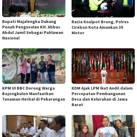
Bupati Majalengka Dukung
Razia Knalpot Brong, Polres
Penuh Pengusulan KH. Abbas
Cirebon Kota Amankan 39
Abdul Jamil Sebagai Pahlawan
Motor
Nasional
KPM UI BBC Dorong Warga
KDM Ajak LPM Ikut Andil dalam
Bojongkulon Manfaatkan
Percepatan Pembangunan
Tanaman Herbal di Pekarangan
Desa dan Kelurahan di Jawa
Barat