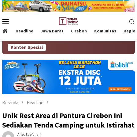
Loncat
ke
konten
Menu
Mobile
Headline
Jawa Barat
Cirebon
Komunitas
Regio
Konten Spesial
Beranda
Headline
Unik Rest Area di Pantura Cirebon Ini
Sediakan Tenda Camping untuk Istirahat
Aries Saefullah