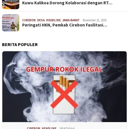
Kuwu Kalikoa Dorong Kolaborasi dengan RT…
CIREBON
,
DESA
,
HEADLINE
,
JAWA BARAT
November 21, 2025
Peringati HKN, Pemkab Cirebon Fasilitasi…
BERITA POPULER
CIREBON
,
HEADLINE
1414 Dilihat