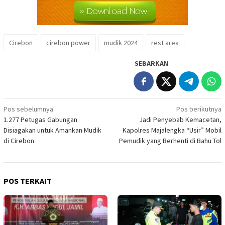
Cirebon
cirebon power
mudik 2024
rest area
SEBARKAN
Navigasi
Pos sebelumnya
Pos berikutnya
1.277 Petugas Gabungan
Jadi Penyebab Kemacetan,
pos
Disiagakan untuk Amankan Mudik
Kapolres Majalengka “Usir” Mobil
di Cirebon
Pemudik yang Berhenti di Bahu Tol
POS TERKAIT