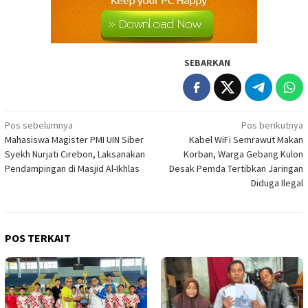
SEBARKAN
Navigasi
Pos sebelumnya
Pos berikutnya
Mahasiswa Magister PMI UIN Siber
Kabel WiFi Semrawut Makan
pos
Syekh Nurjati Cirebon, Laksanakan
Korban, Warga Gebang Kulon
Pendampingan di Masjid Al-Ikhlas
Desak Pemda Tertibkan Jaringan
Diduga Ilegal
POS TERKAIT