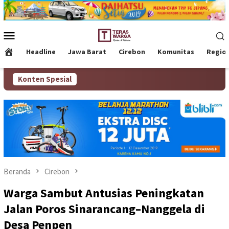
Loncat
ke
konten
Menu
Mobile
Headline
Jawa Barat
Cirebon
Komunitas
Regio
Konten Spesial
Beranda
Cirebon
Warga Sambut Antusias Peningkatan
Jalan Poros Sinarancang–Nanggela di
Desa Penpen