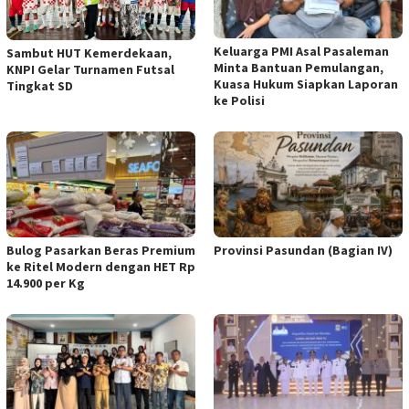
Keluarga PMI Asal Pasaleman
Sambut HUT Kemerdekaan,
Minta Bantuan Pemulangan,
KNPI Gelar Turnamen Futsal
Kuasa Hukum Siapkan Laporan
Tingkat SD
ke Polisi
Bulog Pasarkan Beras Premium
Provinsi Pasundan (Bagian IV)
ke Ritel Modern dengan HET Rp
14.900 per Kg