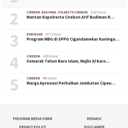
2
CIREBON
,
NASIONAL
,
POLRESTA CIREBON
1120 Dilihat
Mantan Kapolresta Cirebon Arif Budiman R…
3
KUNINGAN
1077 Dilihat
Program MBG di SPPG Cigandamekar Kuninga…
4
CIREBON
1020 Dilihat
Semarak Tahun Baru Islam, Majlis Al Karo…
5
CIREBON
986 Dilihat
Warga Apresiasi Perbaikan Jembatan Cipeu…
PEDOMAN MEDIA SIBER
REDAKSI
PRIVACY POLICY
DISCLAIMER