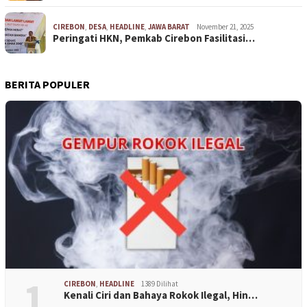
CIREBON
,
DESA
,
HEADLINE
,
JAWA BARAT
November 21, 2025
Peringati HKN, Pemkab Cirebon Fasilitasi…
BERITA POPULER
1
CIREBON
,
HEADLINE
1389 Dilihat
Kenali Ciri dan Bahaya Rokok Ilegal, Hin…