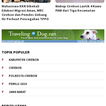
Mahasiswa KKN Dibekali
Wabup Cirebon Lantik 4 Kuwu
Edukasi Migrasi Aman, MRC
PAW dari Tiga Kecamatan
Cirebon dan Pemdes Gebang
Ilir Perkuat Pencegahan TPPO
TOPIK POPULER
KABUPATEN CIREBON
CIREBON
POLRESTA CIREBON
PEMILU 2024
JAWA BARAT
BERITA UTAMA