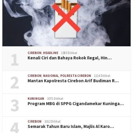
1
CIREBON
,
HEADLINE
1383 Dilihat
Kenali Ciri dan Bahaya Rokok Ilegal, Hin…
2
CIREBON
,
NASIONAL
,
POLRESTA CIREBON
1114 Dilihat
Mantan Kapolresta Cirebon Arif Budiman R…
3
KUNINGAN
1071 Dilihat
Program MBG di SPPG Cigandamekar Kuninga…
4
CIREBON
1012 Dilihat
Semarak Tahun Baru Islam, Majlis Al Karo…