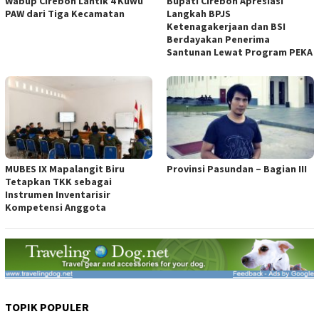
Wabup Cirebon Lantik 4 Kuwu
Bupati Cirebon Apresiasi
PAW dari Tiga Kecamatan
Langkah BPJS
Ketenagakerjaan dan BSI
Berdayakan Penerima
Santunan Lewat Program PEKA
MUBES IX Mapalangit Biru
Provinsi Pasundan – Bagian III
Tetapkan TKK sebagai
Instrumen Inventarisir
Kompetensi Anggota
TOPIK POPULER