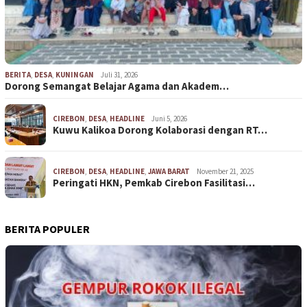
BERITA
,
DESA
,
KUNINGAN
Juli 31, 2026
Dorong Semangat Belajar Agama dan Akadem…
CIREBON
,
DESA
,
HEADLINE
Juni 5, 2026
Kuwu Kalikoa Dorong Kolaborasi dengan RT…
CIREBON
,
DESA
,
HEADLINE
,
JAWA BARAT
November 21, 2025
Peringati HKN, Pemkab Cirebon Fasilitasi…
BERITA POPULER