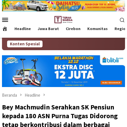
Loncat
ke
konten
Menu
Mobile
Headline
Jawa Barat
Cirebon
Komunitas
Regio
Konten Spesial
Beranda
Headline
Bey Machmudin Serahkan SK Pensiun
kepada 180 ASN Purna Tugas Didorong
tetap berkontribusi dalam berbagai