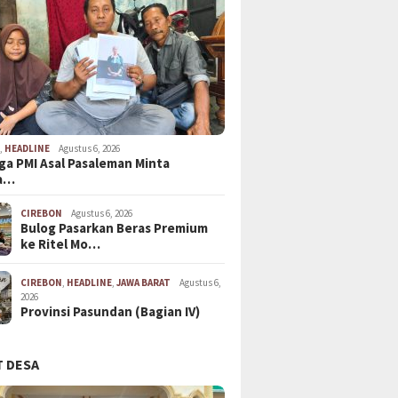
N
,
HEADLINE
Agustus 6, 2026
ga PMI Asal Pasaleman Minta
a…
CIREBON
Agustus 6, 2026
Bulog Pasarkan Beras Premium
ke Ritel Mo…
CIREBON
,
HEADLINE
,
JAWA BARAT
Agustus 6,
2026
Provinsi Pasundan (Bagian IV)
 DESA