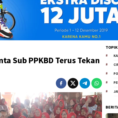
TOPIK
KA
inta Sub PPKBD Terus Tekan
CI
PO
PE
JA
BERIT