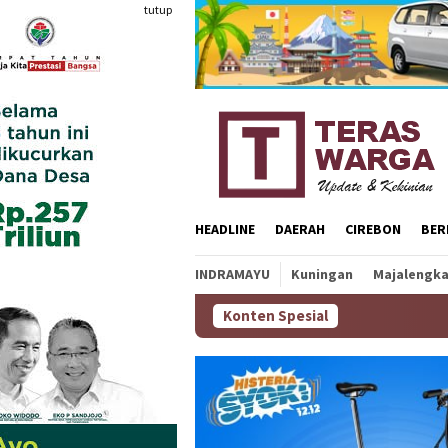
Loncat
tutup
ke
konten
HEADLINE
DAERAH
CIREBON
BER
INDRAMAYU
Kuningan
Majalengk
Konten Spesial