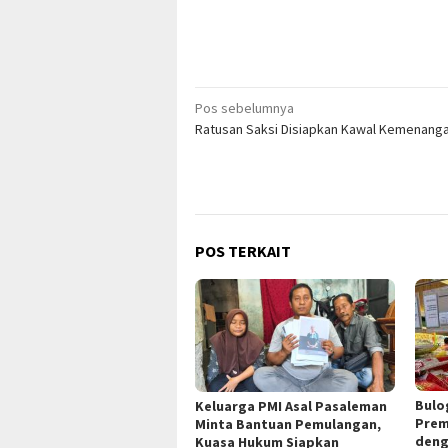
Navigasi
Pos sebelumnya
Ratusan Saksi Disiapkan Kawal Kemenanga
pos
POS TERKAIT
Bulo
Keluarga PMI Asal Pasaleman
Prem
Minta Bantuan Pemulangan,
deng
Kuasa Hukum Siapkan