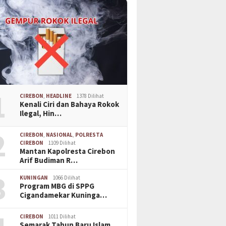
1
CIREBON
,
HEADLINE
1378 Dilihat
Kenali Ciri dan Bahaya Rokok
Ilegal, Hin…
2
CIREBON
,
NASIONAL
,
POLRESTA
CIREBON
1109 Dilihat
Mantan Kapolresta Cirebon
Arif Budiman R…
3
KUNINGAN
1066 Dilihat
Program MBG di SPPG
Cigandamekar Kuninga…
CIREBON
1011 Dilihat
Semarak Tahun Baru Islam,