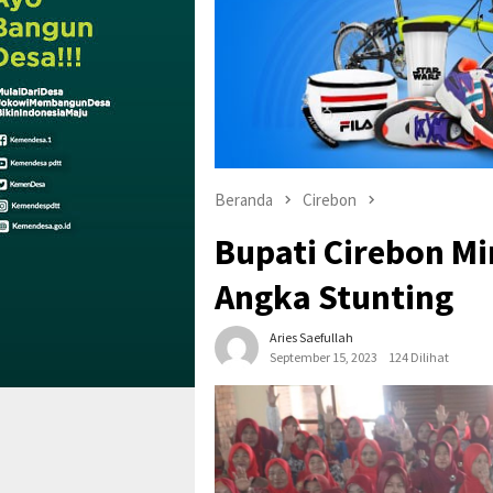
Beranda
Cirebon
Bupati Cirebon M
Angka Stunting
Aries Saefullah
September 15, 2023
124 Dilihat