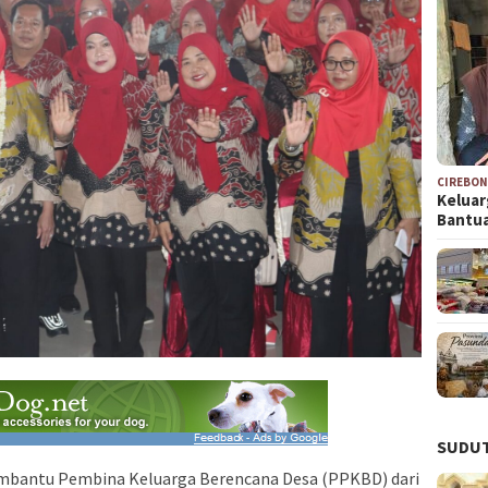
CIREBO
Keluar
Bantu
SUDUT
embantu Pembina Keluarga Berencana Desa (PPKBD) dari