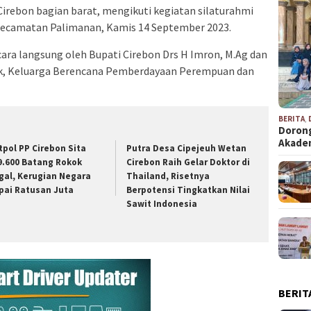
irebon bagian barat, mengikuti kegiatan silaturahmi
ecamatan Palimanan, Kamis 14 September 2023.
cara langsung oleh Bupati Cirebon Drs H Imron, M.Ag dan
k, Keluarga Berencana Pemberdayaan Perempuan dan
BERITA
,
Dorong
Akad
tpol PP Cirebon Sita
Putra Desa Cipejeuh Wetan
9.600 Batang Rokok
Cirebon Raih Gelar Doktor di
egal, Kerugian Negara
Thailand, Risetnya
pai Ratusan Juta
Berpotensi Tingkatkan Nilai
Sawit Indonesia
BERIT