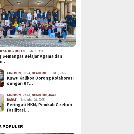
DESA
,
KUNINGAN
Juli 31, 2026
 Semangat Belajar Agama dan
em…
CIREBON
,
DESA
,
HEADLINE
Juni 5, 2026
Kuwu Kalikoa Dorong Kolaborasi
dengan RT…
CIREBON
,
DESA
,
HEADLINE
,
JAWA
BARAT
November 21, 2025
Peringati HKN, Pemkab Cirebon
Fasilitasi…
A POPULER