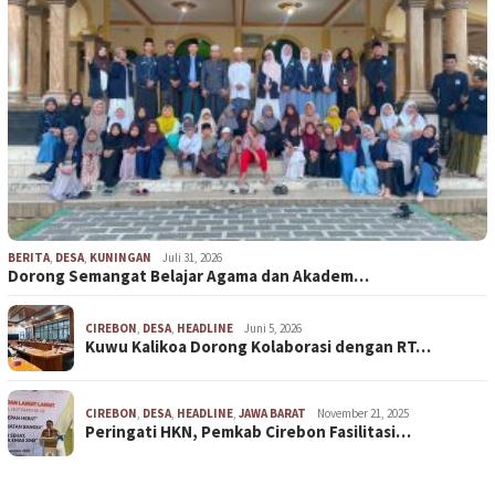
BERITA
,
DESA
,
KUNINGAN
Juli 31, 2026
Dorong Semangat Belajar Agama dan Akadem…
CIREBON
,
DESA
,
HEADLINE
Juni 5, 2026
Kuwu Kalikoa Dorong Kolaborasi dengan RT…
CIREBON
,
DESA
,
HEADLINE
,
JAWA BARAT
November 21, 2025
Peringati HKN, Pemkab Cirebon Fasilitasi…