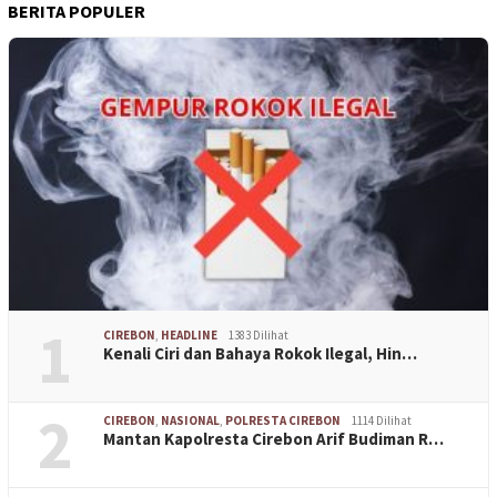
BERITA POPULER
1
CIREBON
,
HEADLINE
1383 Dilihat
Kenali Ciri dan Bahaya Rokok Ilegal, Hin…
2
CIREBON
,
NASIONAL
,
POLRESTA CIREBON
1114 Dilihat
Mantan Kapolresta Cirebon Arif Budiman R…