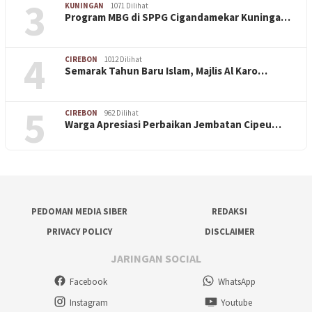
3
KUNINGAN
1071 Dilihat
Program MBG di SPPG Cigandamekar Kuninga…
4
CIREBON
1012 Dilihat
Semarak Tahun Baru Islam, Majlis Al Karo…
5
CIREBON
962 Dilihat
Warga Apresiasi Perbaikan Jembatan Cipeu…
PEDOMAN MEDIA SIBER
REDAKSI
PRIVACY POLICY
DISCLAIMER
JARINGAN SOCIAL
Facebook
WhatsApp
Instagram
Youtube