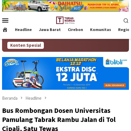
Loncat
ke
konten
Menu
Mobile
Headline
Jawa Barat
Cirebon
Komunitas
Regio
Konten Spesial
Beranda
Headline
Bus Rombongan Dosen Universitas
Pamulang Tabrak Rambu Jalan di Tol
Cipali, Satu Tewas