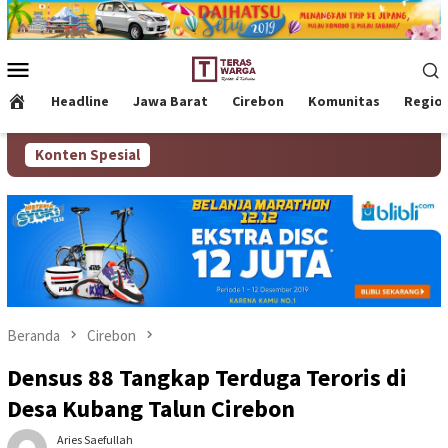
Loncat
ke
konten
Menu
Mobile
Headline
Jawa Barat
Cirebon
Komunitas
Regio
Konten Spesial
Beranda
Cirebon
Densus 88 Tangkap Terduga Teroris di
Desa Kubang Talun Cirebon
Aries Saefullah