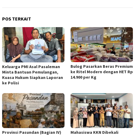
POS TERKAIT
Bulog Pasarkan Beras Premium
Keluarga PMI Asal Pasaleman
ke Ritel Modern dengan HET Rp
Minta Bantuan Pemulangan,
14.900 per Kg
Kuasa Hukum Siapkan Laporan
ke Polisi
Provinsi Pasundan (Bagian IV)
Mahasiswa KKN Dibekali