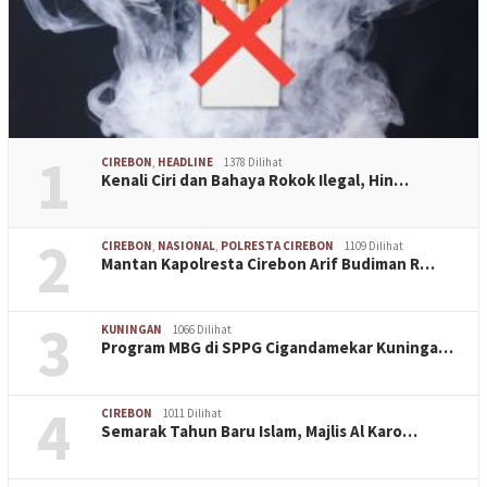
1
CIREBON
,
HEADLINE
1378 Dilihat
Kenali Ciri dan Bahaya Rokok Ilegal, Hin…
2
CIREBON
,
NASIONAL
,
POLRESTA CIREBON
1109 Dilihat
Mantan Kapolresta Cirebon Arif Budiman R…
3
KUNINGAN
1066 Dilihat
Program MBG di SPPG Cigandamekar Kuninga…
4
CIREBON
1011 Dilihat
Semarak Tahun Baru Islam, Majlis Al Karo…