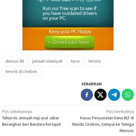
densus 88
jamaah islamiyah
teror
teroris
teroris di cirebon
SEBARKAN
Navigasi
Pos sebelumnya
Pos berikutnya
Tahun Ini Jemaah Haji asal Jabar
Kasus Penyunatan Dana BLT di
pos
Berangkat dari Bandara Kertajati
Mundu Cirebon, Sampai ke Telinga
Mensos