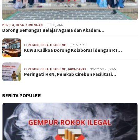
BERITA
,
DESA
,
KUNINGAN
Juli 31, 2026
Dorong Semangat Belajar Agama dan Akadem…
CIREBON
,
DESA
,
HEADLINE
Juni 5, 2026
Kuwu Kalikoa Dorong Kolaborasi dengan RT…
CIREBON
,
DESA
,
HEADLINE
,
JAWA BARAT
November 21, 2025
Peringati HKN, Pemkab Cirebon Fasilitasi…
BERITA POPULER