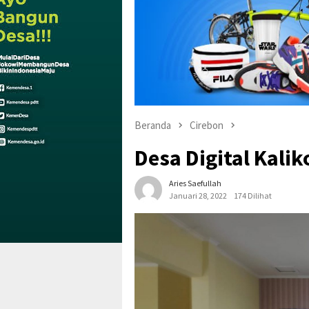
Beranda
Cirebon
Desa Digital Kalik
Aries Saefullah
Januari 28, 2022
174 Dilihat