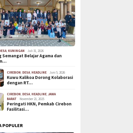
DESA
,
KUNINGAN
Juli 31, 2026
 Semangat Belajar Agama dan
em…
CIREBON
,
DESA
,
HEADLINE
Juni 5, 2026
Kuwu Kalikoa Dorong Kolaborasi
dengan RT…
CIREBON
,
DESA
,
HEADLINE
,
JAWA
BARAT
November 21, 2025
Peringati HKN, Pemkab Cirebon
Fasilitasi…
A POPULER