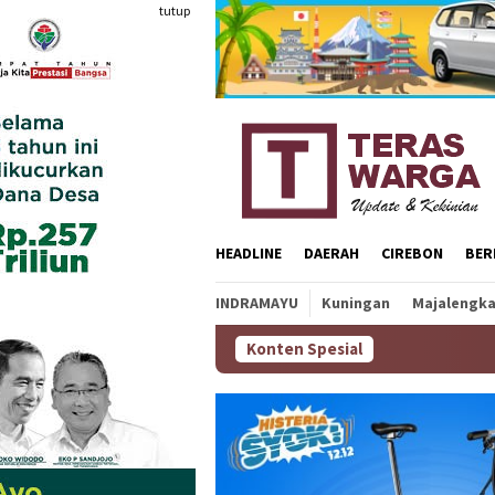
Loncat
tutup
ke
konten
HEADLINE
DAERAH
CIREBON
BER
INDRAMAYU
Kuningan
Majalengk
Konten Spesial