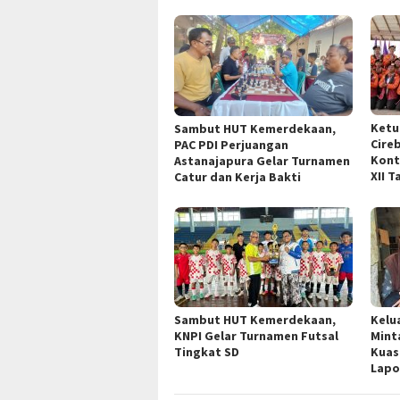
Ketu
Sambut HUT Kemerdekaan,
Cire
PAC PDI Perjuangan
Kont
Astanajapura Gelar Turnamen
XII T
Catur dan Kerja Bakti
Sambut HUT Kemerdekaan,
Kelu
KNPI Gelar Turnamen Futsal
Mint
Tingkat SD
Kuas
Lapo