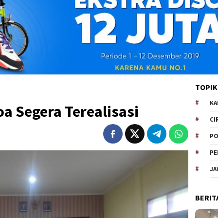
TOPIK
KA
oa Segera Terealisasi
CI
PO
PE
JA
BERIT