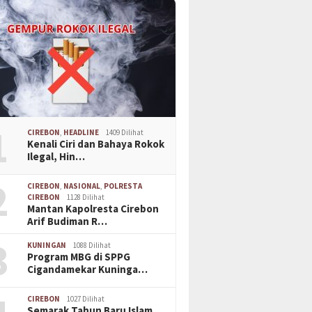
1
CIREBON
,
HEADLINE
1409 Dilihat
Kenali Ciri dan Bahaya Rokok
Ilegal, Hin…
2
CIREBON
,
NASIONAL
,
POLRESTA
CIREBON
1128 Dilihat
Mantan Kapolresta Cirebon
Arif Budiman R…
3
KUNINGAN
1088 Dilihat
Program MBG di SPPG
Cigandamekar Kuninga…
CIREBON
1027 Dilihat
Semarak Tahun Baru Islam,