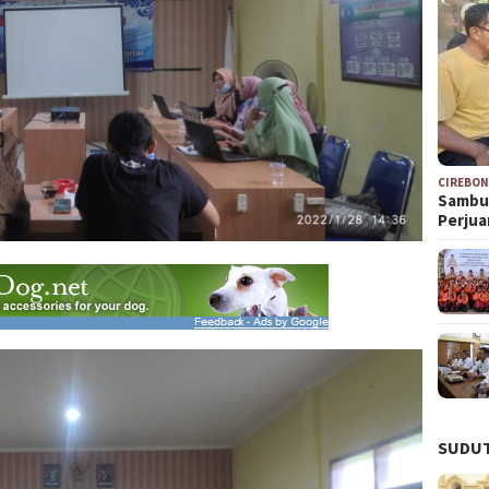
CIREBO
Sambu
Perju
SUDUT