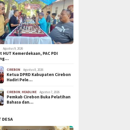
N
Agustus 9, 2026
t HUT Kemerdekaan, PAC PDI
ang…
CIREBON
Agustus 8, 2026
Ketua DPRD Kabupaten Cirebon
Hadiri Pele…
CIREBON
,
HEADLINE
Agustus 7, 2026
Pemkab Cirebon Buka Pelatihan
Bahasa dan…
 DESA