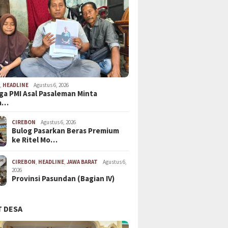
N
,
HEADLINE
Agustus 6, 2026
ga PMI Asal Pasaleman Minta
a…
CIREBON
Agustus 6, 2026
Bulog Pasarkan Beras Premium
ke Ritel Mo…
CIREBON
,
HEADLINE
,
JAWA BARAT
Agustus 6,
2026
Provinsi Pasundan (Bagian IV)
 DESA