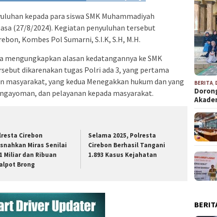
yuluhan kepada para siswa SMK Muhammadiyah
sa (27/8/2024). Kegiatan penyuluhan tersebut
ebon, Kombes Pol Sumarni, S.I.K, S.H, M.H.
ya mengungkapkan alasan kedatangannya ke SMK
but dikarenakan tugas Polri ada 3, yang pertama
n masyarakat, yang kedua Menegakkan hukum dan yang
BERITA
,
Dorong
engayoman, dan pelayanan kepada masyarakat.
Akad
lresta Cirebon
Selama 2025, Polresta
snahkan Miras Senilai
Cirebon Berhasil Tangani
1 Miliar dan Ribuan
1.893 Kasus Kejahatan
alpot Brong
BERIT