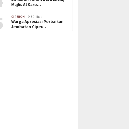
4
Majlis Al Karo…
5
CIREBON
943 Dilihat
Warga Apresiasi Perbaikan
Jembatan Cipeu…