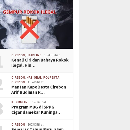
1
CIREBON
,
HEADLINE
1374 Dilihat
Kenali Ciri dan Bahaya Rokok
Ilegal, Hin…
2
CIREBON
,
NASIONAL
,
POLRESTA
CIREBON
1104 Dilihat
Mantan Kapolresta Cirebon
Arif Budiman R…
3
KUNINGAN
1059 Dilihat
Program MBG di SPPG
Cigandamekar Kuninga…
CIREBON
1003 Dilihat
Semarak Tahun Baru Islam,