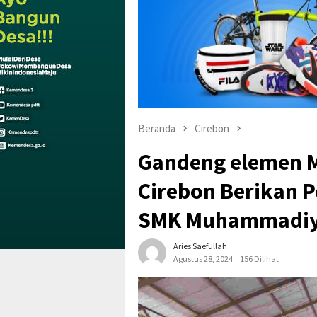
Beranda
Cirebon
Gandeng elemen M
Cirebon Berikan 
SMK Muhammadiy
Aries Saefullah
Agustus 28, 2024
156 Dilihat