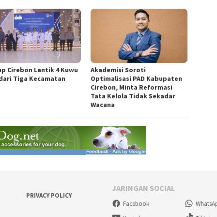
p Cirebon Lantik 4 Kuwu
Akademisi Soroti
dari Tiga Kecamatan
Optimalisasi PAD Kabupaten
Cirebon, Minta Reformasi
Tata Kelola Tidak Sekadar
Wacana
JARINGAN SOCIAL
PRIVACY POLICY
Facebook
WhatsA