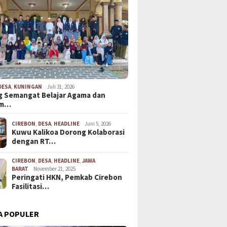
DESA
,
KUNINGAN
Juli 31, 2026
 Semangat Belajar Agama dan
em…
CIREBON
,
DESA
,
HEADLINE
Juni 5, 2026
Kuwu Kalikoa Dorong Kolaborasi
dengan RT…
CIREBON
,
DESA
,
HEADLINE
,
JAWA
BARAT
November 21, 2025
Peringati HKN, Pemkab Cirebon
Fasilitasi…
A POPULER