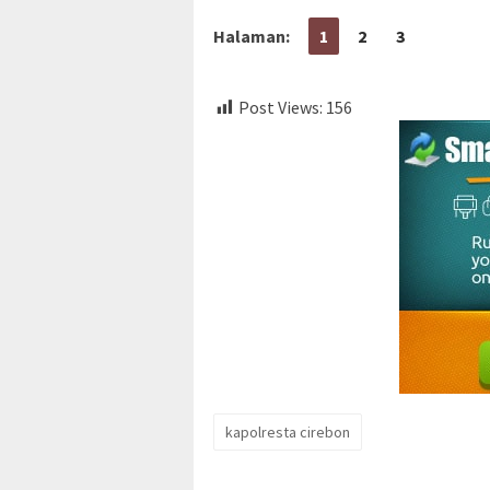
Halaman:
1
2
3
Post Views:
156
kapolresta cirebon