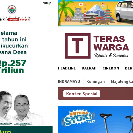
Loncat
tutup
ke
konten
HEADLINE
DAERAH
CIREBON
BER
INDRAMAYU
Kuningan
Majalengk
Konten Spesial