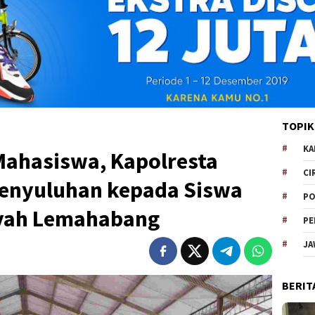
TOPIK
KA
ahasiswa, Kapolresta
CI
Penyuluhan kepada Siswa
PO
ah Lemahabang
PE
JA
BERIT