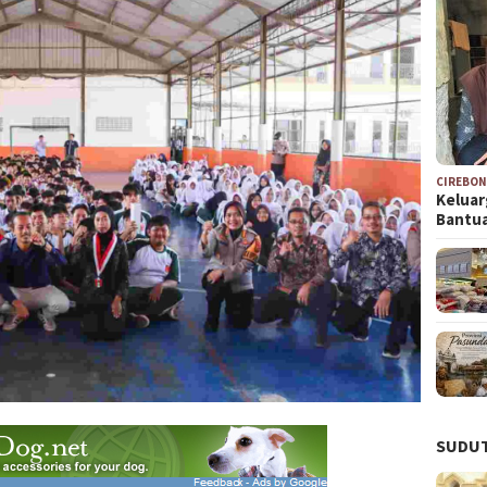
CIREBO
Keluar
Bantu
SUDUT