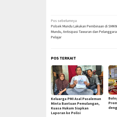
Navigasi
Pos sebelumnya
Polsek Mundu Lakukan Pembinaan di SMKN
pos
Mundu, Antisipasi Tawuran dan Pelanggar
Pelajar
POS TERKAIT
Bulo
Keluarga PMI Asal Pasaleman
Prem
Minta Bantuan Pemulangan,
deng
Kuasa Hukum Siapkan
Laporan ke Polisi