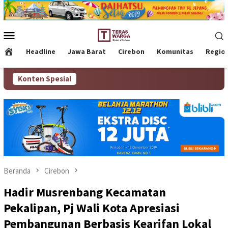
Loncat
ke
konten
Menu
Mobile
Headline
Jawa Barat
Cirebon
Komunitas
Regio
Konten Spesial
Beranda
Cirebon
Hadir Musrenbang Kecamatan
Pekalipan, Pj Wali Kota Apresiasi
Pembangunan Berbasis Kearifan Lokal