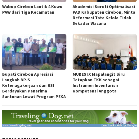
Wabup Cirebon Lantik 4 Kuwu
Akademisi Soroti Optimalisasi
PAW dari Tiga Kecamatan
PAD Kabupaten Cirebon, Minta
Reformasi Tata Kelola Tidak
Sekadar Wacana
Bupati Cirebon Apresiasi
MUBES IX Mapalangit Biru
Langkah BPJS
Tetapkan TKK sebagai
Ketenagakerjaan dan BSI
Instrumen Inventarisir
Berdayakan Penerima
Kompetensi Anggota
Santunan Lewat Program PEKA