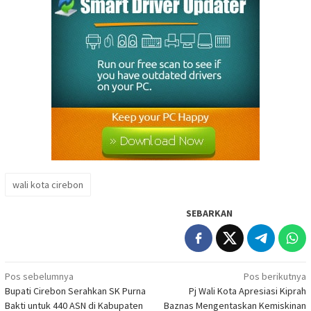
wali kota cirebon
SEBARKAN
Navigasi
Pos sebelumnya
Pos berikutnya
Bupati Cirebon Serahkan SK Purna
Pj Wali Kota Apresiasi Kiprah
pos
Bakti untuk 440 ASN di Kabupaten
Baznas Mengentaskan Kemiskinan