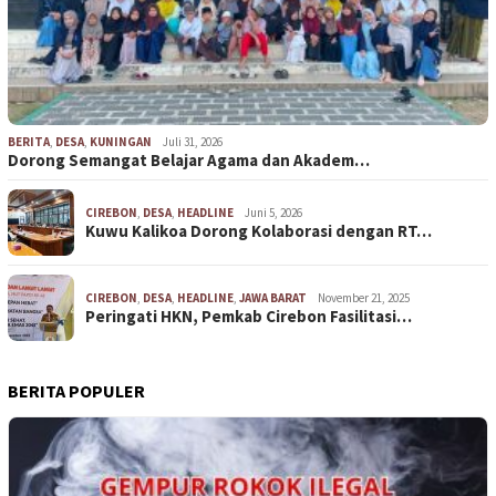
BERITA
,
DESA
,
KUNINGAN
Juli 31, 2026
Dorong Semangat Belajar Agama dan Akadem…
CIREBON
,
DESA
,
HEADLINE
Juni 5, 2026
Kuwu Kalikoa Dorong Kolaborasi dengan RT…
CIREBON
,
DESA
,
HEADLINE
,
JAWA BARAT
November 21, 2025
Peringati HKN, Pemkab Cirebon Fasilitasi…
BERITA POPULER