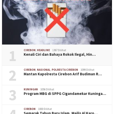
1
CIREBON
,
HEADLINE
1367 Dilihat
Kenali Ciri dan Bahaya Rokok Ilegal, Hin…
2
CIREBON
,
NASIONAL
,
POLRESTA CIREBON
1099 Dilihat
Mantan Kapolresta Cirebon Arif Budiman R…
3
KUNINGAN
1056 Dilihat
Program MBG di SPPG Cigandamekar Kuninga…
CIREBON
1000 Dilihat
Semarak Tahun Baru Islam, Majlis Al Karo…