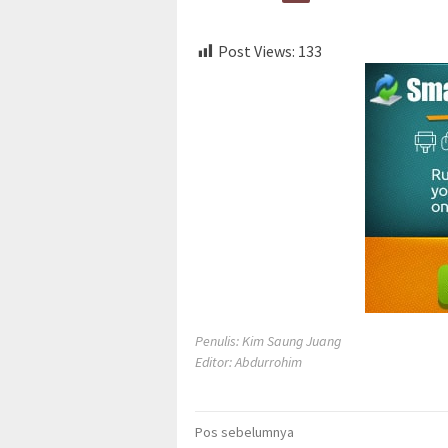
Post Views:
133
Penulis: Kim Saung Juang
Editor: Abdurrohim
Navigasi
Pos sebelumnya