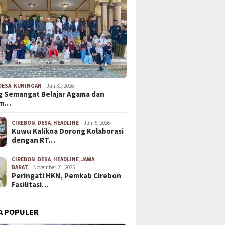
DESA
,
KUNINGAN
Juli 31, 2026
 Semangat Belajar Agama dan
em…
CIREBON
,
DESA
,
HEADLINE
Juni 5, 2026
Kuwu Kalikoa Dorong Kolaborasi
dengan RT…
CIREBON
,
DESA
,
HEADLINE
,
JAWA
BARAT
November 21, 2025
Peringati HKN, Pemkab Cirebon
Fasilitasi…
A POPULER