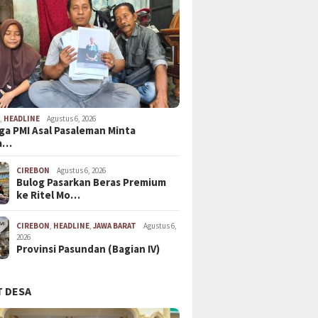
N
,
HEADLINE
Agustus 6, 2026
ga PMI Asal Pasaleman Minta
a…
CIREBON
Agustus 6, 2026
Bulog Pasarkan Beras Premium
ke Ritel Mo…
CIREBON
,
HEADLINE
,
JAWA BARAT
Agustus 6,
2026
Provinsi Pasundan (Bagian IV)
 DESA