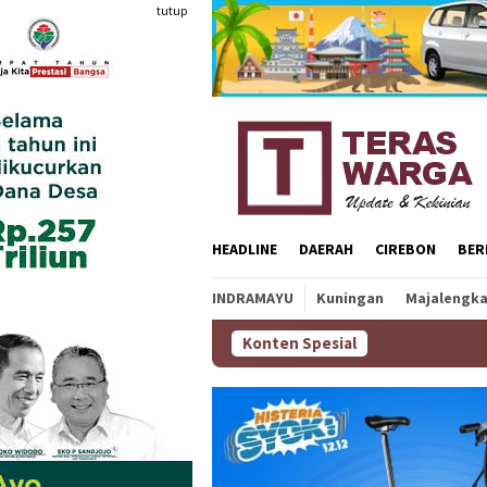
Loncat
tutup
ke
konten
HEADLINE
DAERAH
CIREBON
BER
INDRAMAYU
Kuningan
Majalengk
Konten Spesial