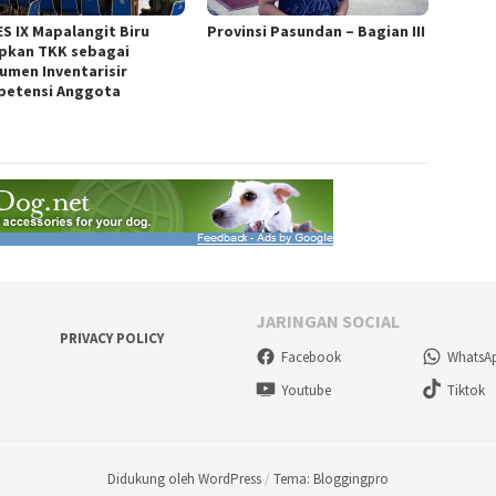
S IX Mapalangit Biru
Provinsi Pasundan – Bagian III
pkan TKK sebagai
rumen Inventarisir
etensi Anggota
JARINGAN SOCIAL
PRIVACY POLICY
Facebook
WhatsA
Youtube
Tiktok
Didukung oleh WordPress
/
Tema: Bloggingpro