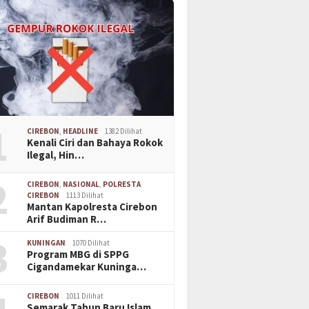
1
CIREBON
,
HEADLINE
1382 Dilihat
Kenali Ciri dan Bahaya Rokok
Ilegal, Hin…
2
CIREBON
,
NASIONAL
,
POLRESTA
CIREBON
1113 Dilihat
Mantan Kapolresta Cirebon
Arif Budiman R…
3
KUNINGAN
1070 Dilihat
Program MBG di SPPG
Cigandamekar Kuninga…
CIREBON
1011 Dilihat
Semarak Tahun Baru Islam,