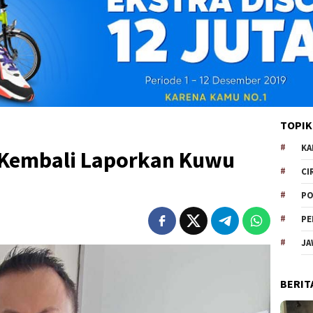
TOPIK
KA
 Kembali Laporkan Kuwu
CI
PO
PE
JA
BERIT