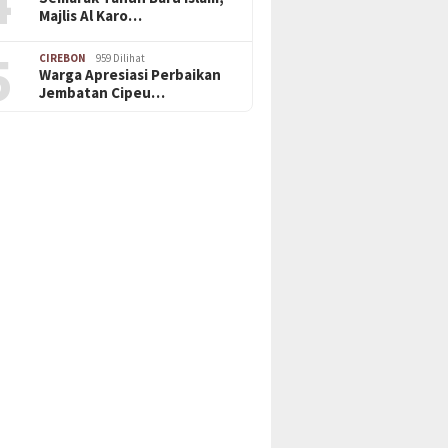
4
Majlis Al Karo…
5
CIREBON
959 Dilihat
Warga Apresiasi Perbaikan
Jembatan Cipeu…