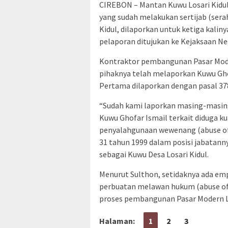
CIREBON – Mantan Kuwu Losari Kidul
yang sudah melakukan sertijab (sera
Kidul, dilaporkan untuk ketiga kaliny
pelaporan ditujukan ke Kejaksaan Ne
Kontraktor pembangunan Pasar Mode
pihaknya telah melaporkan Kuwu Ghof
Pertama dilaporkan dengan pasal 37
“Sudah kami laporkan masing-masing 
Kuwu Ghofar Ismail terkait diduga 
penyalahgunaan wewenang (abuse of
31 tahun 1999 dalam posisi jabatann
sebagai Kuwu Desa Losari Kidul.
Menurut Sulthon, setidaknya ada em
perbuatan melawan hukum (abuse of 
proses pembangunan Pasar Modern Lo
Halaman:
1
2
3