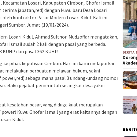
, Kecamatan Losari, Kabupaten Cirebon, Ghofar Ismail
h terima jabatan,red) dengan kuwu baru Desa Losari
a oleh kontraktor Pasar Modern Losari Kidul. Kali ini
geri Sumber. Jumat (19/01/2024).
rn Losari Kidul, Ahmad Sulthon Mudzoffar mengatakan,
ar Ismail sudah 2 kali dengan pasal yang berbeda.
8 KUHP dan pasal 362 KUHP.
BERITA
,
Dorong
Akad
ke pihak kepolisian Cirebon. Hari ini kami melaporkan
kuat melakukan perbuatan melawan hukum, yakni
 power,red) sebagaimana pasal 3 undang-undang nomor
ya selaku pejabat pemerintah setingkat desa yakni
pat kesalahan besar, yang diduga kuat merupakan
power) Kuwu Ghofar Ismail yang erat kaitannya dengan
sari Kidul:
BERIT