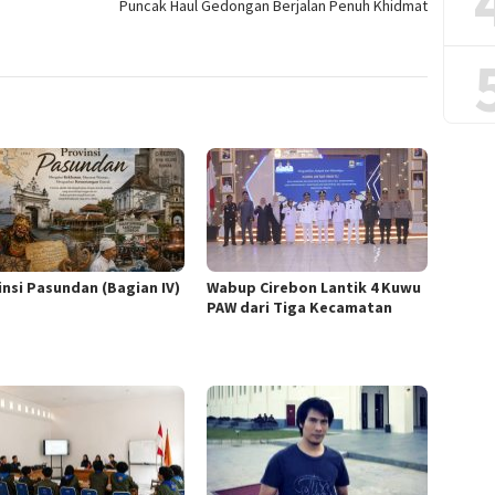
Puncak Haul Gedongan Berjalan Penuh Khidmat
insi Pasundan (Bagian IV)
Wabup Cirebon Lantik 4 Kuwu
PAW dari Tiga Kecamatan