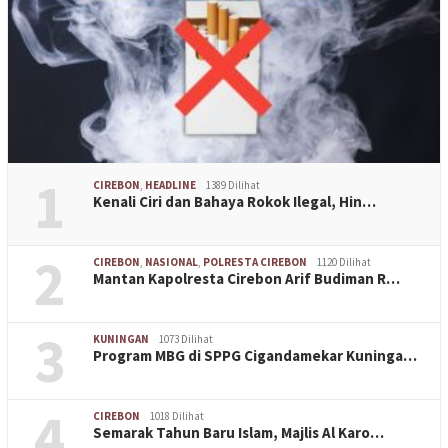
1
CIREBON
,
HEADLINE
1389 Dilihat
Kenali Ciri dan Bahaya Rokok Ilegal, Hin…
2
CIREBON
,
NASIONAL
,
POLRESTA CIREBON
1120 Dilihat
Mantan Kapolresta Cirebon Arif Budiman R…
3
KUNINGAN
1073 Dilihat
Program MBG di SPPG Cigandamekar Kuninga…
4
CIREBON
1018 Dilihat
Semarak Tahun Baru Islam, Majlis Al Karo…