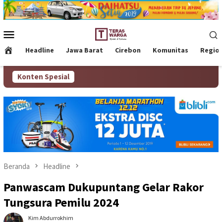
Loncat
ke
konten
Menu
Mobile
Headline
Jawa Barat
Cirebon
Komunitas
Regio
Konten Spesial
Beranda
Headline
Panwascam Dukupuntang Gelar Rakor
Tungsura Pemilu 2024
Kim Abdurrokhim