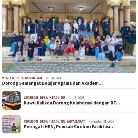
BERITA
,
DESA
,
KUNINGAN
Juli 31, 2026
Dorong Semangat Belajar Agama dan Akadem…
CIREBON
,
DESA
,
HEADLINE
Juni 5, 2026
Kuwu Kalikoa Dorong Kolaborasi dengan RT…
CIREBON
,
DESA
,
HEADLINE
,
JAWA BARAT
November 21, 2025
Peringati HKN, Pemkab Cirebon Fasilitasi…