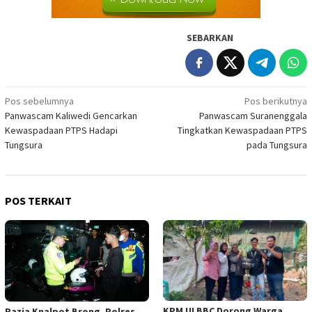
SEBARKAN
Navigasi
Pos sebelumnya
Pos berikutnya
Panwascam Kaliwedi Gencarkan
Panwascam Suranenggala
pos
Kewaspadaan PTPS Hadapi
Tingkatkan Kewaspadaan PTPS
Tungsura
pada Tungsura
POS TERKAIT
KPM UI BBC Dorong Warga
Razia Knalpot Brong, Polres