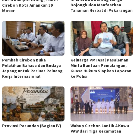
Bojongkulon Manfaatkan
Cirebon Kota Amankan 39
Tanaman Herbal di Pekarangan
Motor
Pemkab Cirebon Buka
Keluarga PMI Asal Pasaleman
Pelatihan Bahasa dan Budaya
Minta Bantuan Pemulangan,
Jepang untuk Perluas Peluang
Kuasa Hukum Siapkan Laporan
Kerja Internasional
ke Polisi
Provinsi Pasundan (Bagian IV)
Wabup Cirebon Lantik 4 Kuwu
PAW dari Tiga Kecamatan