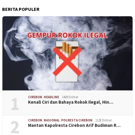
BERITA POPULER
1
CIREBON
,
HEADLINE
1409 Dilihat
Kenali Ciri dan Bahaya Rokok Ilegal, Hin…
2
CIREBON
,
NASIONAL
,
POLRESTA CIREBON
1128 Dilihat
Mantan Kapolresta Cirebon Arif Budiman R…