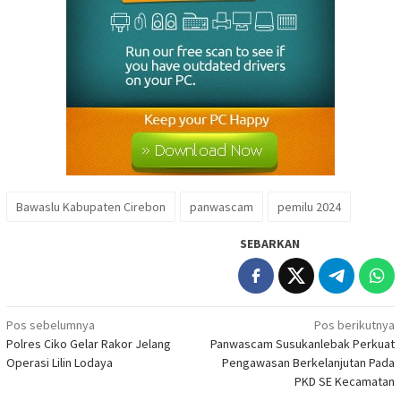
Bawaslu Kabupaten Cirebon
panwascam
pemilu 2024
SEBARKAN
Navigasi
Pos sebelumnya
Pos berikutnya
Polres Ciko Gelar Rakor Jelang
Panwascam Susukanlebak Perkuat
pos
Operasi Lilin Lodaya
Pengawasan Berkelanjutan Pada
PKD SE Kecamatan