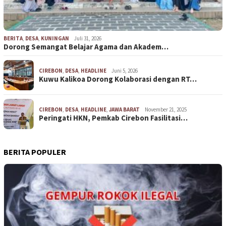
BERITA
,
DESA
,
KUNINGAN
Juli 31, 2026
Dorong Semangat Belajar Agama dan Akadem…
CIREBON
,
DESA
,
HEADLINE
Juni 5, 2026
Kuwu Kalikoa Dorong Kolaborasi dengan RT…
CIREBON
,
DESA
,
HEADLINE
,
JAWA BARAT
November 21, 2025
Peringati HKN, Pemkab Cirebon Fasilitasi…
BERITA POPULER