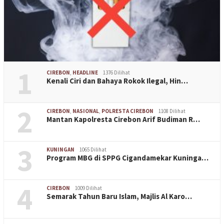
1
CIREBON
,
HEADLINE
1376 Dilihat
Kenali Ciri dan Bahaya Rokok Ilegal, Hin…
2
CIREBON
,
NASIONAL
,
POLRESTA CIREBON
1108 Dilihat
Mantan Kapolresta Cirebon Arif Budiman R…
3
KUNINGAN
1065 Dilihat
Program MBG di SPPG Cigandamekar Kuninga…
4
CIREBON
1009 Dilihat
Semarak Tahun Baru Islam, Majlis Al Karo…