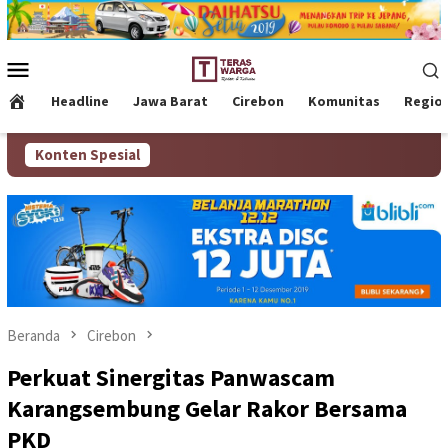
Loncat
ke
konten
Menu
Mobile
Headline
Jawa Barat
Cirebon
Komunitas
Regio
Konten Spesial
Beranda
Cirebon
Perkuat Sinergitas Panwascam
Karangsembung Gelar Rakor Bersama
PKD